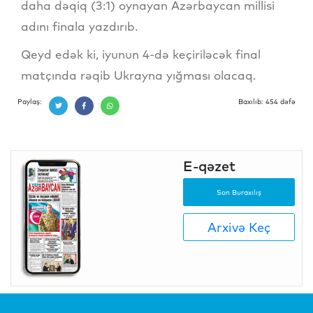
daha dəqiq (3:1) oynayan Azərbaycan millisi
adını finala yazdırıb.
Qeyd edək ki, iyunun 4-də keçiriləcək final
matçında rəqib Ukrayna yığması olacaq.
Paylaş:
Baxılıb: 454 dəfə
E-qəzet
Son Buraxılış
Arxivə Keç