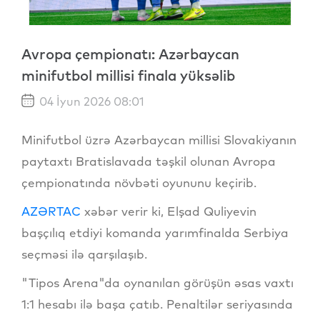
Avropa çempionatı: Azərbaycan
minifutbol millisi finala yüksəlib
04 İyun 2026 08:01
Minifutbol üzrə Azərbaycan millisi Slovakiyanın
paytaxtı Bratislavada təşkil olunan Avropa
çempionatında növbəti oyununu keçirib.
AZƏRTAC
xəbər verir ki, Elşad Quliyevin
başçılıq etdiyi komanda yarımfinalda Serbiya
seçməsi ilə qarşılaşıb.
"Tipos Arena"da oynanılan görüşün əsas vaxtı
1:1 hesabı ilə başa çatıb. Penaltilər seriyasında