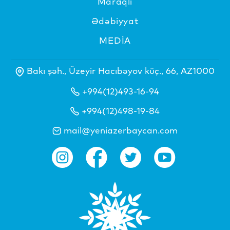
Maraqlı
Ədəbiyyat
MEDİA
Bakı şəh., Üzeyir Hacıbəyov küç., 66, AZ1000
+994(12)493-16-94
+994(12)498-19-84
mail@yeniazerbaycan.com