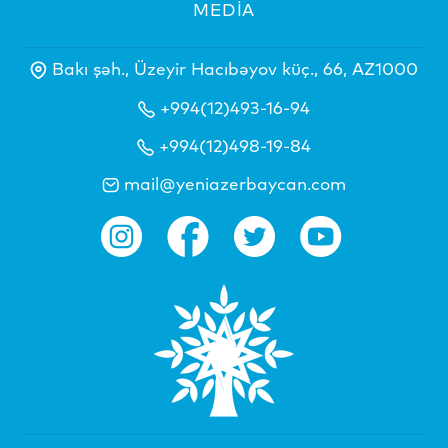
MEDİA
Bakı şəh., Üzeyir Hacıbəyov küç., 66, AZ1000
+994(12)493-16-94
+994(12)498-19-84
mail@yeniazerbaycan.com