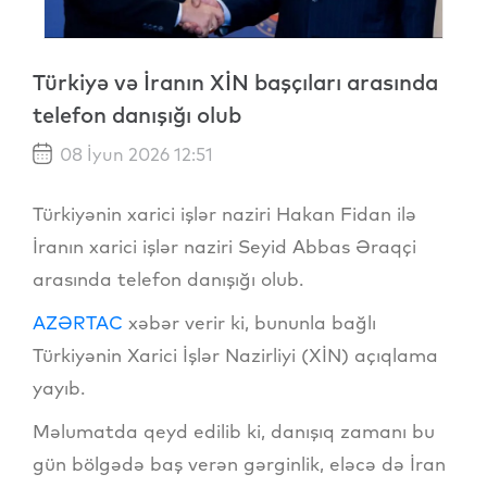
Türkiyə və İranın XİN başçıları arasında
telefon danışığı olub
08 İyun 2026 12:51
Türkiyənin xarici işlər naziri Hakan Fidan ilə
İranın xarici işlər naziri Seyid Abbas Əraqçi
arasında telefon danışığı olub.
AZƏRTAC
xəbər verir ki, bununla bağlı
Türkiyənin Xarici İşlər Nazirliyi (XİN) açıqlama
yayıb.
Məlumatda qeyd edilib ki, danışıq zamanı bu
gün bölgədə baş verən gərginlik, eləcə də İran