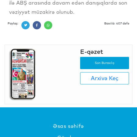
ilə ABŞ arasında davam edən danışıqlarda son
vəziyyət müzakirə olunub.
Paylaş:
Baxılıb: 407 dəfə
E-qəzet
Son Buraxılış
Arxivə Keç
Əsas səhifə