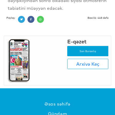
dəyişikliyindən sonra ölkədəki siyasi atmosferin
təbiətini müəyyən edəcək.
Paylaş:
Baxılıb: 448 dəfə
E-qəzet
Son Buraxılış
Arxivə Keç
Əsas səhifə
Gündəm