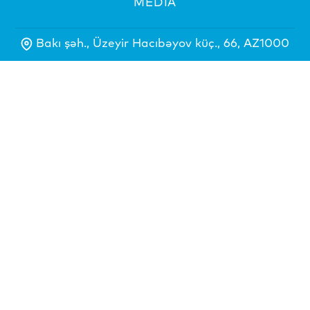
MEDİA
Bakı şəh., Üzeyir Hacıbəyov küç., 66, AZ1000
+994(12)493-16-94
+994(12)498-19-84
mail@yeniazerbaycan.com