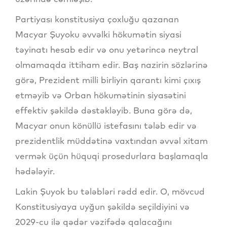
Partiyası konstitusiya çoxluğu qazanan
Macyar Şuyoku əvvəlki hökumətin siyasi
təyinatı hesab edir və onu yetərincə neytral
olmamaqda ittiham edir. Baş nazirin sözlərinə
görə, Prezident milli birliyin qarantı kimi çıxış
etməyib və Orban hökumətinin siyasətini
effektiv şəkildə dəstəkləyib. Buna görə də,
Macyar onun könüllü istefasını tələb edir və
prezidentlik müddətinə vaxtından əvvəl xitam
vermək üçün hüquqi prosedurlara başlamaqla
hədələyir.
Lakin Şuyok bu tələbləri rədd edir. O, mövcud
Konstitusiyaya uyğun şəkildə seçildiyini və
2029-cu ilə qədər vəzifədə qalacağını