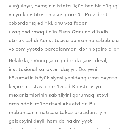
vurğulayır, həmçinin istefa üçün heç bir hüquqi
və ya konstitusion əsas görmür. Prezident
xəbərdarlıq edir ki, onu vəzifədən
uzaqlaşdırmaq üçün Əsas Qanuna düzəliş
etmək cəhdi Konstitusiya böhranına səbəb ola
və cəmiyyətdə parçalanmanı dərinləşdirə bilər.
Beləliklə, münaqişə o qədər də şəxsi deyil,
institusional xarakter daşıyır. Bu, yeni
hökumətin böyük siyasi yenidənqurma həyata
keçirmək istəyi ilə mövcud Konstitusiya
mexanizmlərinin sabitliyini qorumaq istəyi
arasındakı mübarizəni əks etdirir. Bu
mübahisənin nəticəsi təkcə prezidentliyin
gələcəyini deyil, həm də hakimiyyət