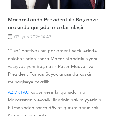
Macarıstanda Prezident ilə Baş nazir
arasında qarşıdurma dərinləşir
03 İyun 2026 14:49
“Tisa” partiyasının parlament seçkilərində
qələbəsindən sonra Macarıstandakı siyasi
vəziyyət yeni Baş nazir Peter Macyar və
Prezident Tamaş Şuyok arasında kəskin
münaqişəyə çevrilib.
AZƏRTAC
xəbər verir ki, qarşıdurma
Macarıstanın əvvəlki liderinin hakimiyyətinin
bitməsindən sonra dövlət qurumlarının rolu
üzərində cəmləşib.