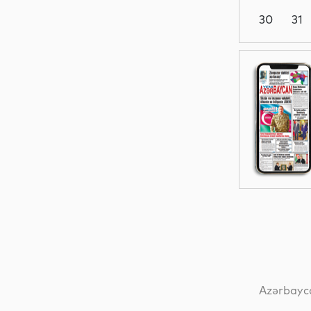
30
31
Mədəniyyət
Elm
İqtisadiyyat
Elm
Azərbayca