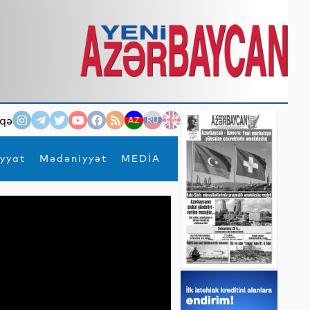
qə
AZ
RU
EN
yyat
Mədəniyyət
MEDİA
×