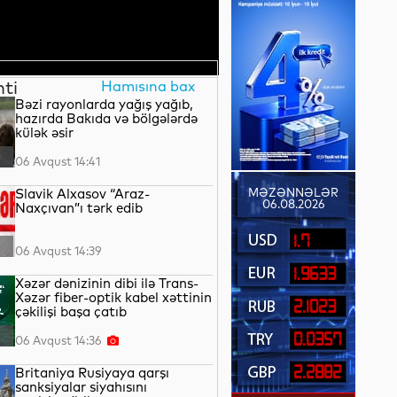
nti
Hamısına bax
Bəzi rayonlarda yağış yağıb,
hazırda Bakıda və bölgələrdə
külək əsir
06 Avqust 14:41
Slavik Alxasov “Araz-
MƏZƏNNƏLƏR
06.08.2026
Naxçıvan”ı tərk edib
1.7
06 Avqust 14:39
1.9633
Xəzər dənizinin dibi ilə Trans-
Xəzər fiber-optik kabel xəttinin
2.1023
çəkilişi başa çatıb
0.0357
06 Avqust 14:36
2.2882
Britaniya Rusiyaya qarşı
sanksiyalar siyahısını