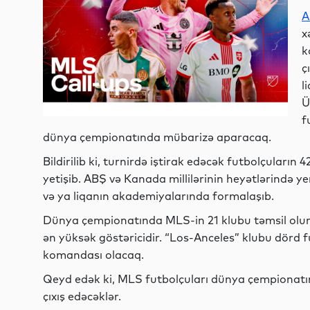
A
x
k
ç
l
Ü
f
dünya çempionatında mübarizə aparacaq.
Bildirilib ki, turnirdə iştirak edəcək futbolçuları
yetişib. ABŞ və Kanada millilərinin heyətlərində ye
və ya liqanın akademiyalarında formalaşıb.
Dünya çempionatında MLS-in 21 klubu təmsil oluna
ən yüksək göstəricidir. “Los-Anceles” klubu dörd 
komandası olacaq.
Qeyd edək ki, MLS futbolçuları dünya çempionatın
çıxış edəcəklər.