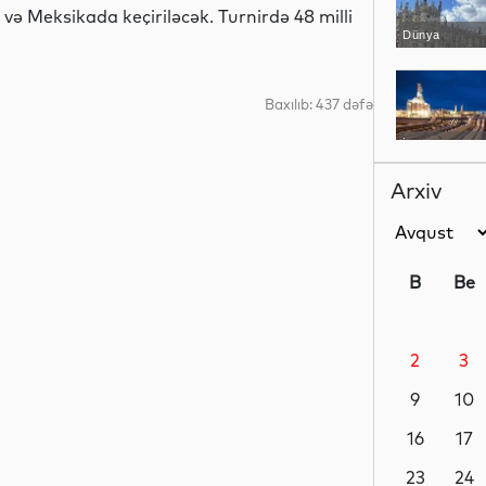
ə Meksikada keçiriləcək. Turnirdə 48 milli
Dünya
Baxılıb: 437 dəfə
İqtisadiyyat
Arxiv
Dünya
B
Be
2
3
İqtisadiyyat
9
10
16
17
Dünya
23
24