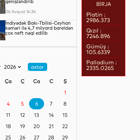
genişləndirib
BİRJA
06 Avqust 14:34
Platin :
2986.373
İndiyədək Bakı-Tbilisi-Ceyhan
kəməri ilə 4,7 milyard bareldən
Qızıl :
çox neft nəql edilib
7246.896
06 Avqust 14:29
Gümüş :
105.6339
Alimlər qlobal demoqrafik
proseslərlə bağlı tədqiqat
Palladium :
aparıblar
2335.0265
06 Avqust 14:18
Ça
Ç
Ca
C
Ş
Azərbaycandan tranzit
keçməklə Gürcüstandan İrana
1
gedən nəqliyyat vasitəsində
narkotik aşkarlanıb
4
5
6
7
8
06 Avqust 13:46
11
12
13
14
15
“Meta”nın süni intellekti test
zamanı başqa şirkətin
18
19
20
21
22
sisteminə daxil olub
25
26
27
28
29
06 Avqust 13:42