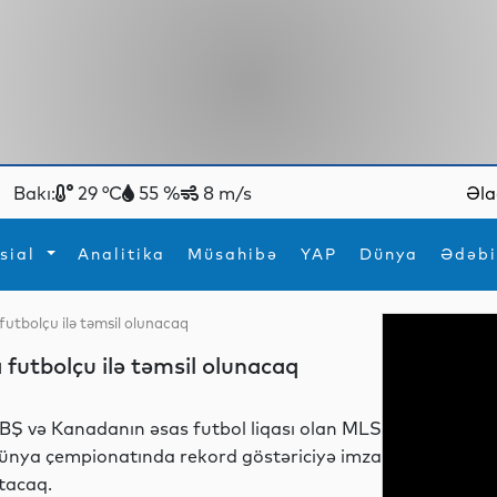
Bakı:
29 °C
55 %
8 m/s
Əla
sial
Analitika
Müsahibə
YAP
Dünya
Ədəbi
utbolçu ilə təmsil olunacaq
ya
İdman
Maraqlı
utbolçu ilə təmsil olunacaq
İdman
Yeni texnologiyalar
BŞ və Kanadanın əsas futbol liqası olan MLS
ünya çempionatında rekord göstəriciyə imza
tacaq.