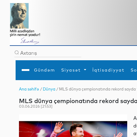
Gündəm
Siyasət
İqtisadiyyat
So
Ana səhifə
/
Dünya
/ MLS dünya çempionatında rekord sayda f
Ana səhifə
Ədəbiyyat
Siyasət
Sosial
Dün
MLS dünya çempionatında rekord sayda f
Gündəm
MEDİA
Xarici siyasət
Turizm
İqtisadiyyat
Daxili siyasət
Elm
03.06.2026 [21:53]
YAP
Din
Analitika
Hadisə
A
Mədəniyyət
Diaspor
d
Müsahibə
a