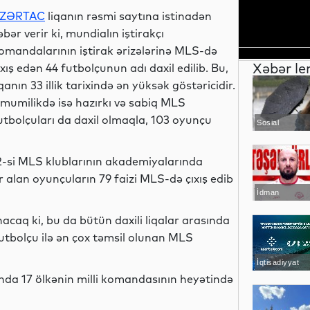
ZƏRTAC
liqanın rəsmi saytına istinadən
əbər verir ki, mundialın iştirakçı
omandalarının iştirak ərizələrinə MLS-də
Xəbər le
ıxış edən 44 futbolçunun adı daxil edilib. Bu,
iqanın 33 illik tarixində ən yüksək göstəricidir.
mumilikdə isə hazırkı və sabiq MLS
utbolçuları da daxil olmaqla, 103 oyunçu
Sosial
n 42-si MLS klublarının akademiyalarında
r alan oyunçuların 79 faizi MLS-də çıxış edib
İdman
caq ki, bu da bütün daxili liqalar arasında
futbolçu ilə ən çox təmsil olunan MLS
İqtisadiyyat
da 17 ölkənin milli komandasının heyətində