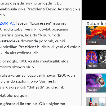
laraq dəyişdirməyi planlaşdırır. Bu
əşəbbüslə ölkə Prezidenti Devid Adeanq çıxış
dib.
Xəbər le
ZƏRTAC
İsveçin “Expressen” nəşrinə
stinadla xəbər verir ki, dövlət başçısının
özlərinə görə, hazırkı “Nauru” adı
üstəmləkə dövründə yaranıb, çünki
Dünya
lmirdilər. Prezident bildirib ki, yeni ad xalqın
əkildə əks etdirməlidir.
 olmaqla, 1968-ci ildə müstəqillik əldə
Maraqlı
oratı altında olub.
raliyaya girişə icazə verilməyən 1200-dən
ələrində saxlanılıb və “Amnesty
lərdəki şəraiti “dəhşətli” adlandırıb.
Maraqlı
ət olaraq qalır.
göstərici ilə tanınır. Ölkə piylənmə