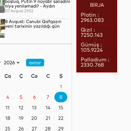
boşluq, Putin 9 noyabr sənədini
BİRJA
niyə yeniləmədi? - Aydın
QULİYEV yazır...
07 Avqust 21:02
Platin :
2963.083
8 Avqust: Cənubi Qafqazın
yeni tarixinin yazıldığı gün
Qızıl :
7250.143
07 Avqust 21:00
Gümüş :
105.9224
Azərbaycan–ABŞ tərəfdaşlığı:
Yeni geosiyasi dövrün əsas
Palladium :
konturları
2330.768
07 Avqust 20:57
Ça
Ç
Ca
C
Ş
1 il öncə İlham Əliyevin Ağ
Evdə dediklərindən sonra
1
Paşinyan niyə üzr istəmişdi?
4
5
6
7
8
07 Avqust 20:41
11
12
13
14
15
ÜST legioner xəstəliyinin
yayılmasının səbəbini açıqlayıb
18
19
20
21
22
25
26
27
28
29
07 Avqust 20:17