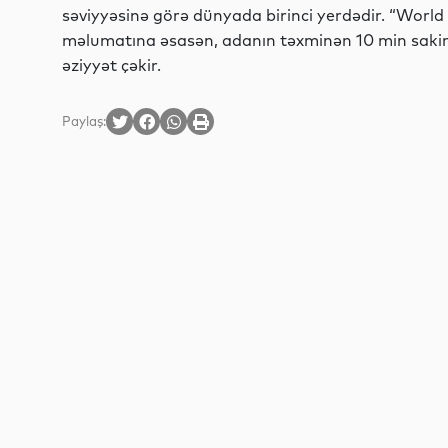
səviyyəsinə görə dünyada birinci yerdədir. “World
məlumatına əsasən, adanın təxminən 10 min sakini
əziyyət çəkir.
Paylaş: