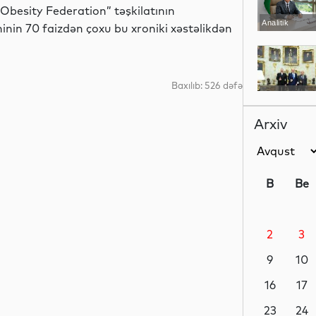
 Obesity Federation” təşkilatının
Analitik
nin 70 faizdən çoxu bu xroniki xəstəlikdən
Baxılıb: 526 dəfə
Siyasət
Arxiv
Siyasət
B
Be
2
3
Siyasət
9
10
16
17
Dünya
23
24