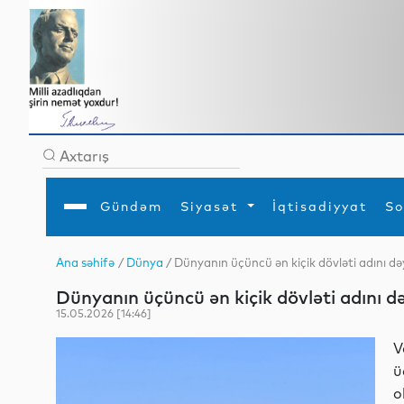
Gündəm
Siyasət
İqtisadiyyat
So
Ana səhifə
/
Dünya
/ Dünyanın üçüncü ən kiçik dövləti adını də
Ana səhifə
Ədəbiyyat
Siyasət
Sosial
Dün
Dünyanın üçüncü ən kiçik dövləti adını d
Gündəm
MEDİA
Xarici siyasət
Turizm
İqtisadiyyat
Daxili siyasət
Elm
15.05.2026 [14:46]
YAP
Din
Analitika
Hadisə
V
Mədəniyyət
Diaspor
ü
Müsahibə
o