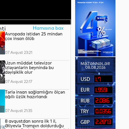
nti
Hamısına bax
Avropada istidən 25 mindən
çox insan ölüb
07 Avqust 23:21
Uzun müddət televizor
MƏZƏNNƏLƏR
izləyənlərin beynində bu
08.08.2026
dəyişiklik olur
1.7
07 Avqust 22:17
1.9591
Tərlə insan sağlamlığını ölçən
ağıllı üzük hazırlandı
2.0816
07 Avqust 21:35
0.0356
8 avqustdan sonra ilk 1 il,
2.2873
Əliyevlə Trampın doldurduğu