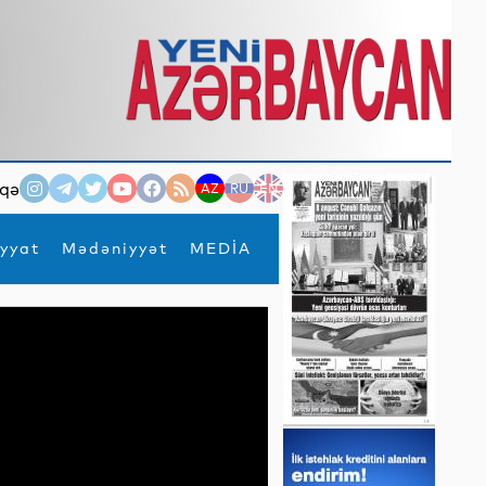
qə
AZ
RU
EN
yyat
Mədəniyyət
MEDİA
×