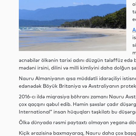
o
t
e
A
i
s
m
əcnəbilər ölkənin tarixi adını düzgün tələffüz edə bi
mədəni irsini, dilini və milli kimliyini daha dolğun ş
Nauru Almaniyanın qısa müddətli idarəçiliyi istisna
edənədək Böyük Britaniya və Avstraliyanın protekt
2016-cı ildə miqrasiya böhranı zamanı Nauru Avst
çox qaçqını qəbul edib. Həmin şəxslər çadır düşərg
International” insan hüquqları təşkilatı bu düşərgə
Ölkə dünyada rəsmi paytaxtı olmayan yeganə dövl
Kiçik ərazisinə baxmayaraq, Nauru daha çox başqa 