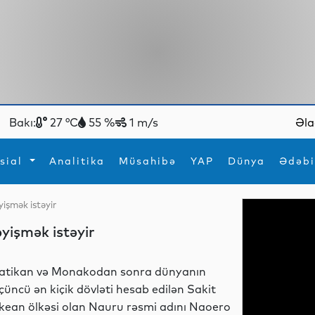
Bakı:
27 °C
55 %
1 m/s
Əla
sial
Analitika
Müsahibə
YAP
Dünya
Ədəbi
yişmək istəyir
ya
İdman
Maraqlı
əyişmək istəyir
İdman
Yeni texnologiyalar
atikan və Monakodan sonra dünyanın
çüncü ən kiçik dövləti hesab edilən Sakit
kean ölkəsi olan Nauru rəsmi adını Naoero