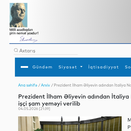
Gündəm
Siyasət
İqtisadiyyat
So
Ana səhifə
/
Arxiv
/ Prezident İlham Əliyevin adından İtaliya Naz
Ana səhifə
Ədəbiyyat
Siyasət
Sosial
Dün
Prezident İlham Əliyevin adından İtaliya 
Gündəm
MEDİA
Xarici siyasət
Turizm
İqtisadiyyat
Daxili siyasət
Elm
işçi şam yeməyi verilib
YAP
Din
04.05.2026 [21:39]
Analitika
Hadisə
Mədəniyyət
Diaspor
M
Müsahibə
P