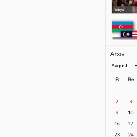
Dünya
Siyasət
Arxiv
Gündəm
B
Be
2
3
Siyasət
9
10
16
17
Siyasət
23
24