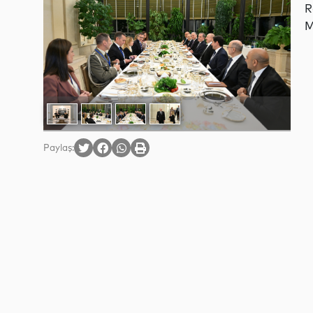
R
M
Paylaş: