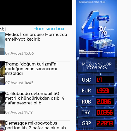
nti
Hamısına bax
Media: İran ordusu Hörmüzdə
əməliyyat keçirib
07 Avqust 15:06
Tramp “doğum turizmi”ni
MƏZƏNNƏLƏR
07.08.2026
qadağan edən sərəncamı
imzaladı
1.7
07 Avqust 14:45
1.9591
Cəlilabadda avtomobil 50
metrlik hündürlükdən aşıb, 4
2.0816
nəfər xəsarət alıb
0.0356
07 Avqust 14:19
Dəməşqdə mikroavtobus
2.2873
partladılıb, 2 nəfər həlak olub