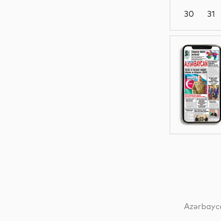
30
31
Dünya
Siyasət
MEDİA
Siyasət
Azərbayca