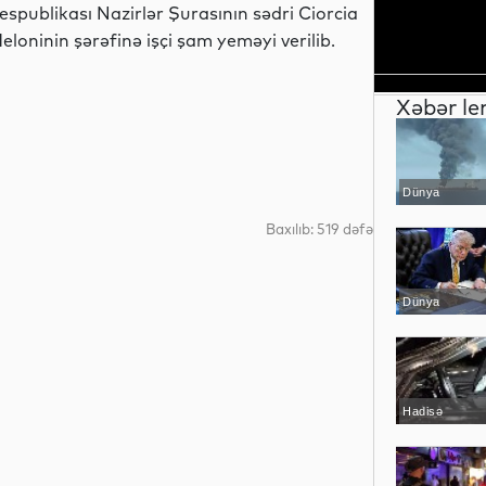
espublikası Nazirlər Şurasının sədri Ciorcia
eloninin şərəfinə işçi şam yeməyi verilib.
Xəbər le
Dünya
Baxılıb: 519 dəfə
Dünya
Hadisə