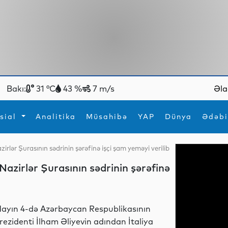
Bakı:
31 °C
43 %
7 m/s
Əla
sial
Analitika
Müsahibə
YAP
Dünya
Ədəbi
irlər Şurasının sədrinin şərəfinə işçi şam yeməyi verilib
ya
İdman
Maraqlı
Nazirlər Şurasının sədrinin şərəfinə
İdman
Yeni texnologiyalar
ayın 4-də Azərbaycan Respublikasının
rezidenti İlham Əliyevin adından İtaliya