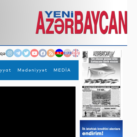
qə
AZ
RU
EN
yyat
Mədəniyyət
MEDİA
×