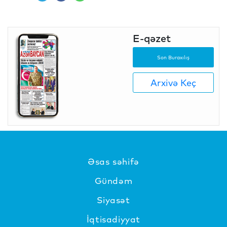
E-qəzet
Son Buraxılış
Arxivə Keç
Əsas səhifə
Gündəm
Siyasət
İqtisadiyyat