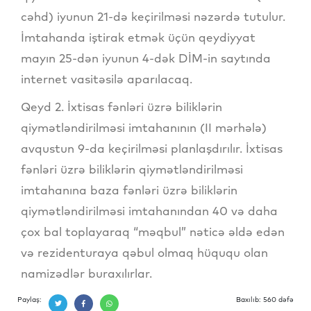
cəhd) iyunun 21-də keçirilməsi nəzərdə tutulur.
İmtahanda iştirak etmək üçün qeydiyyat
mayın 25-dən iyunun 4-dək DİM-in saytında
internet vasitəsilə aparılacaq.
Qeyd 2. İxtisas fənləri üzrə biliklərin
qiymətləndirilməsi imtahanının (II mərhələ)
avqustun 9-da keçirilməsi planlaşdırılır. İxtisas
fənləri üzrə biliklərin qiymətləndirilməsi
imtahanına baza fənləri üzrə biliklərin
qiymətləndirilməsi imtahanından 40 və daha
çox bal toplayaraq “məqbul” nəticə əldə edən
və rezidenturaya qəbul olmaq hüququ olan
namizədlər buraxılırlar.
Paylaş:
Baxılıb: 560 dəfə