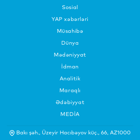
Sosial
YAP xəbərləri
Müsahibə
Dünya
Mədəniyyat
İdman
Analitik
Maraqlı
Ədəbiyyat
MEDİA
Bakı şəh., Üzeyir Hacıbəyov küç., 66, AZ1000