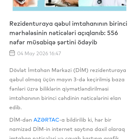
Rezidenturaya qəbul imtahanının birinci
mərhələsinin nəticələri açıqlanıb: 556
nəfər müsabiqə şərtini ödəyib
04 May 2026 16:47
Dövlət İmtahan Mərkəzi (DİM) rezidenturaya
qəbul olmaq üçün mayın 3-də keçirilmiş baza
fənləri üzrə biliklərin qiymətləndirilməsi
imtahanının birinci cəhdinin nəticələrini elan
edib.
DİM-dən
AZƏRTAC
-a bildirilib ki, hər bir
namizəd DİM-in internet saytına daxil olaraq
imtahan nəticələri və cavab kartının qrafik