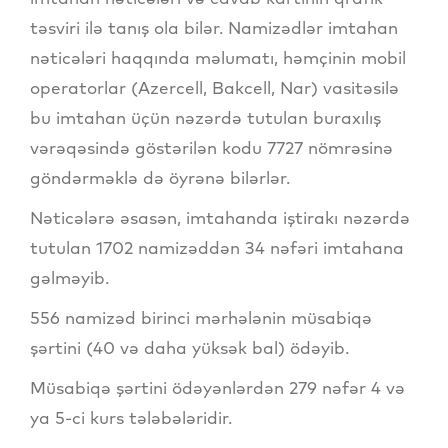
təsviri ilə tanış ola bilər. Namizədlər imtahan
nəticələri haqqında məlumatı, həmçinin mobil
operatorlar (Azercell, Bakcell, Nar) vasitəsilə
bu imtahan üçün nəzərdə tutulan buraxılış
vərəqəsində göstərilən kodu 7727 nömrəsinə
göndərməklə də öyrənə bilərlər.
Nəticələrə əsasən, imtahanda iştirakı nəzərdə
tutulan 1702 namizəddən 34 nəfəri imtahana
gəlməyib.
556 namizəd birinci mərhələnin müsabiqə
şərtini (40 və daha yüksək bal) ödəyib.
Müsabiqə şərtini ödəyənlərdən 279 nəfər 4 və
ya 5-ci kurs tələbələridir.