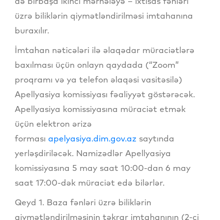
də birbaşa ikinci mərhələyə – ixtisas fənləri
üzrə biliklərin qiymətləndirilməsi imtahanına
buraxılır.
İmtahan nəticələri ilə əlaqədar müraciətlərə
baxılması üçün onlayn qaydada (“Zoom”
proqramı və ya telefon əlaqəsi vasitəsilə)
Apellyasiya komissiyası fəaliyyət göstərəcək.
Apellyasiya komissiyasına müraciət etmək
üçün elektron ərizə
forması
apelyasiya.dim.gov.az
saytında
yerləşdiriləcək. Namizədlər Apellyasiya
komissiyasına 5 may saat 10:00-dan 6 may
saat 17:00-dək müraciət edə bilərlər.
Qeyd 1. Baza fənləri üzrə biliklərin
qiymətləndirilməsinin təkrar imtahanının (2-ci