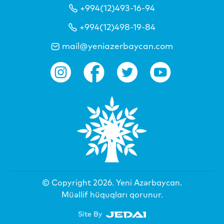
+994(12)493-16-94
+994(12)498-19-84
mail@yeniazerbaycan.com
© Copyright 2026.
Yeni Azərbaycan
.
Müəllif hüquqları qorunur.
Site By