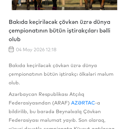
Bakıda keçiriləcək çövkən üzrə dünya
çempionatının bütün iştirakçıları bəlli
olub
04 May 2026 12:18
Bakıda keçiriləcək çövkən üzrə dünya
çempionatının bütün iştirakçı ölkələri məlum
olub.
Azərbaycan Respublikası Atçılıq
Federasiyasından (ARAF)
AZƏRTAC
-a
bildirilib, bu barədə Beynəlxalq Çövkən
Federasiyası məlumat yayıb. Son olaraq,
xüsusi dəvətlə çempionata Küveyt qatılacaq.