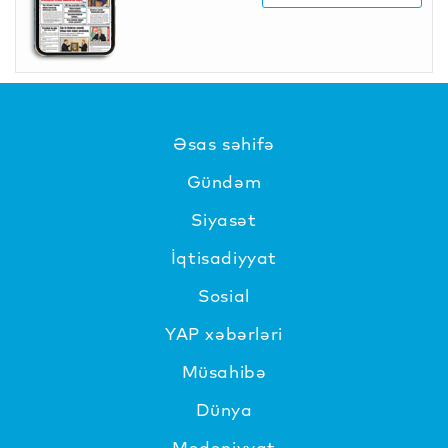
Əsas səhifə
Gündəm
Siyasət
İqtisadiyyat
Sosial
YAP xəbərləri
Müsahibə
Dünya
Mədəniyyat