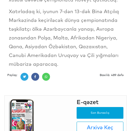
Xatırladaq ki, iyunun 7-dən 13-dək Binə Atçılıq
Mərkəzində keçiriləcək dünya çempionatında
təşkilatçı ölkə Azərbaycanla yanaşı, Avropa
zonasından Polşa, Malta, Afrikadan Nigeriya,
Qana, Asiyadan Özbəkistan, Qazaxıstan,
Cənubi Amerikadan Uruqvay və Çili yığmaları
mübarizə aparacaq.
Paylaş:
Baxılıb: 489 dəfə
E-qəzet
Son Buraxılış
Arxivə Keç