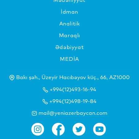
İdman
Analitik
Maraqlı
Ədəbiyyat
MEDİA
Bakı şəh., Üzeyir Hacıbəyov küç., 66, AZ1000
+994(12)493-16-94
+994(12)498-19-84
mail@yeniazerbaycan.com