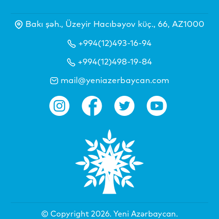
Bakı şəh., Üzeyir Hacıbəyov küç., 66, AZ1000
+994(12)493-16-94
+994(12)498-19-84
mail@yeniazerbaycan.com
© Copyright 2026.
Yeni Azərbaycan
.