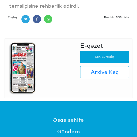
təmsilçisinə rəhbərlik edirdi.
Paylaş:
Baxılıb: 505 dəfə
E-qəzet
Son Buraxılış
Arxivə Keç
Əsas səhifə
Gündəm