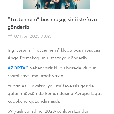
“Tottenhem” baş məşqçisini istefaya
göndərib
07 İyun 2025 08:45
İngiltərənin “Tottenhem” klubu baş məşqçisi
Ange Postekoqlunu istefaya göndərib.
AZƏRTAC
xəbər verir ki, bu barədə klubun
rəsmi saytı məlumat yayıb.
Yunan əsilli avstraliyalı mütəxəssis geridə
qalan mövsümdə komandasına Avropa Liqası
kubokunu qazandırmışdı.
59 yaşlı çalışdırıcı 2023-cü ildən London