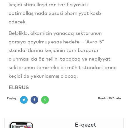
keçidi stimullaşdıran tarif siyasəti
optimallaşmada xüsusi əhəmiyyət kəsb
edəcək.
Beləliklə, ölkəmizin yanacaq sektorunun
qarşıya qoyulmuş əsas hədəfə - “Avro-5”
standartlarına keçidinin tam bərqərar
olunması da öz həllini tapacaq və nəqliyyat
sektorunun təmiz ekoloji mühit standartlarına
keçidi də yekunlaşmış olacaq.
ELBRUS
Paylaş:
Baxılıb: 877 dəfə
E-qəzet