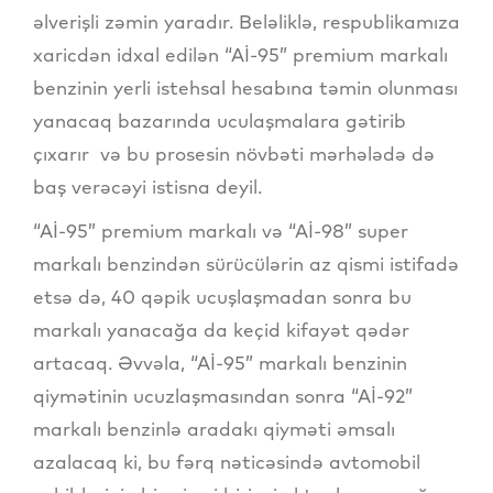
əlverişli zəmin yaradır. Beləliklə, respublikamıza
xaricdən idxal edilən “Aİ-95” premium markalı
benzinin yerli istehsal hesabına təmin olunması
yanacaq bazarında uculaşmalara gətirib
çıxarır və bu prosesin növbəti mərhələdə də
baş verəcəyi istisna deyil.
“Aİ-95” premium markalı və “Aİ-98” super
markalı benzindən sürücülərin az qismi istifadə
etsə də, 40 qəpik ucuşlaşmadan sonra bu
markalı yanacağa da keçid kifayət qədər
artacaq. Əvvəla, “Aİ-95” markalı benzinin
qiymətinin ucuzlaşmasından sonra “Aİ-92”
markalı benzinlə aradakı qiyməti əmsalı
azalacaq ki, bu fərq nəticəsində avtomobil