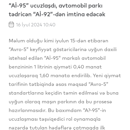
“Aİ-95” ucuzlaşdı, avtomobil parkı
tədricən “Aİ-92”-dən imtina edəcək
16 İyul 2024 10:40
Məlum olduğu kimi iyulun 15-dən etibarən
“Avro-5” keyfiyyət göstəricilərinə uyğun daxili
istehsal edilən “Aİ-95” markalı avtomobil
benzininin 1 litrinin qiyməti 0,40 manat
ucuzlaşaraq 1,60 manata endirilib. Yeni qiymət
tarifinin tətbiqində əsas məqsəd “Avro-5”
standartlarına keçidin təmin edilməsi və buna
uyğun olaraq maşın parkının da bu prosesə
hazırlanmasıdır. Bu baxımdam “A?-95”-in
ucuzlaşması təşviqedici rol oynamaqla
nəzərdə tutulan hədəflərə çatmaqda ilk