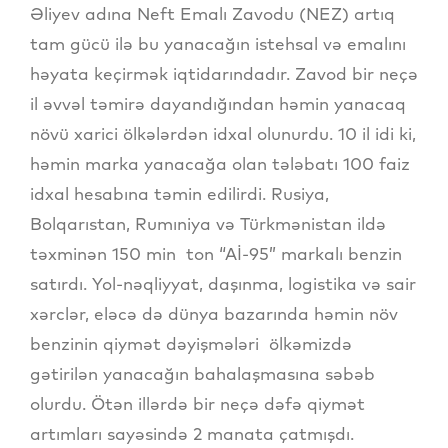
Əliyev adına Neft Emalı Zavodu (NEZ) artıq
tam gücü ilə bu yanacağın istehsal və emalını
həyata keçirmək iqtidarındadır. Zavod bir neçə
il əvvəl təmirə dayandığından həmin yanacaq
növü xarici ölkələrdən idxal olunurdu. 10 il idi ki,
həmin marka yanacağa olan tələbatı 100 faiz
idxal hesabına təmin edilirdi. Rusiya,
Bolqarıstan, Rumıniya və Türkmənistan ildə
təxminən 150 min ton “Aİ-95” markalı benzin
satırdı. Yol-nəqliyyat, daşınma, logistika və sair
xərclər, eləcə də dünya bazarında həmin növ
benzinin qiymət dəyişmələri ölkəmizdə
gətirilən yanacağın bahalaşmasına səbəb
olurdu. Ötən illərdə bir neçə dəfə qiymət
artımları sayəsində 2 manata çatmışdı.