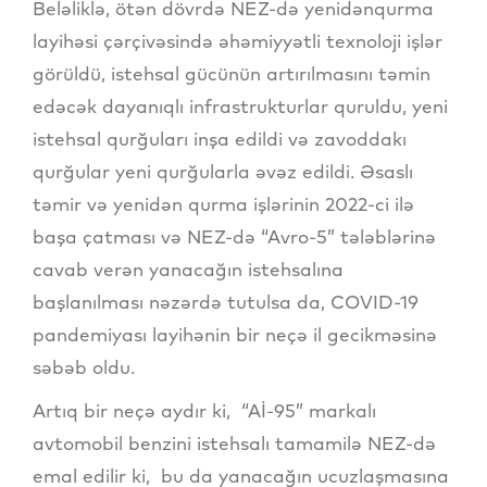
Beləliklə, ötən dövrdə NEZ-də yenidənqurma
layihəsi çərçivəsində əhəmiyyətli texnoloji işlər
görüldü, istehsal gücünün artırılmasını təmin
edəcək dayanıqlı infrastrukturlar quruldu, yeni
istehsal qurğuları inşa edildi və zavoddakı
qurğular yeni qurğularla əvəz edildi. Əsaslı
təmir və yenidən qurma işlərinin 2022-ci ilə
başa çatması və NEZ-də “Avro-5” tələblərinə
cavab verən yanacağın istehsalına
başlanılması nəzərdə tutulsa da, COVID-19
pandemiyası layihənin bir neçə il gecikməsinə
səbəb oldu.
Artıq bir neçə aydır ki, “Aİ-95” markalı
avtomobil benzini istehsalı tamamilə NEZ-də
emal edilir ki, bu da yanacağın ucuzlaşmasına