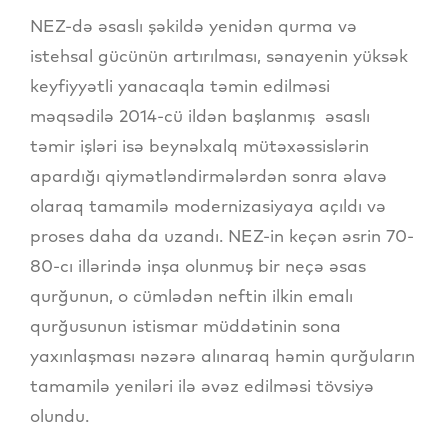
NEZ-də əsaslı şəkildə yenidən qurma və
istehsal gücünün artırılması, sənayenin yüksək
keyfiyyətli yanacaqla təmin edilməsi
məqsədilə 2014-cü ildən başlanmış əsaslı
təmir işləri isə beynəlxalq mütəxəssislərin
apardığı qiymətləndirmələrdən sonra əlavə
olaraq tamamilə modernizasiyaya açıldı və
proses daha da uzandı. NEZ-in keçən əsrin 70-
80-cı illərində inşa olunmuş bir neçə əsas
qurğunun, o cümlədən neftin ilkin emalı
qurğusunun istismar müddətinin sona
yaxınlaşması nəzərə alınaraq həmin qurğuların
tamamilə yeniləri ilə əvəz edilməsi tövsiyə
olundu.