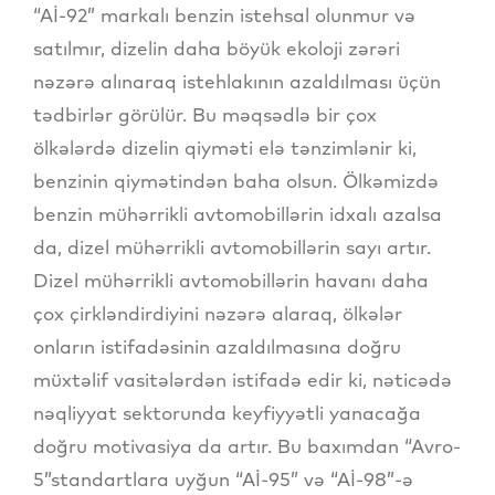
“Aİ-92” markalı benzin istehsal olunmur və
satılmır, dizelin daha böyük ekoloji zərəri
nəzərə alınaraq istehlakının azaldılması üçün
tədbirlər görülür. Bu məqsədlə bir çox
ölkələrdə dizelin qiyməti elə tənzimlənir ki,
benzinin qiymətindən baha olsun. Ölkəmizdə
benzin mühərrikli avtomobillərin idxalı azalsa
da, dizel mühərrikli avtomobillərin sayı artır.
Dizel mühərrikli avtomobillərin havanı daha
çox çirkləndirdiyini nəzərə alaraq, ölkələr
onların istifadəsinin azaldılmasına doğru
müxtəlif vasitələrdən istifadə edir ki, nəticədə
nəqliyyat sektorunda keyfiyyətli yanacağa
doğru motivasiya da artır. Bu baxımdan “Avro-
5”standartlara uyğun “Aİ-95” və “Aİ-98”-ə