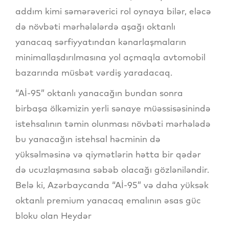
addım kimi səmərəverici rol oynaya bilər, eləcə
də növbəti mərhələlərdə aşağı oktanlı
yanacaq sərfiyyatından kənarlaşmaların
minimallaşdırılmasına yol açmaqla avtomobil
bazarında müsbət vərdiş yaradacaq.
“Aİ-95” oktanlı yanacağın bundan sonra
birbaşa ölkəmizin yerli sənaye müəssisəsinində
istehsalının təmin olunması növbəti mərhələdə
bu yanacağın istehsal həcminin də
yüksəlməsinə və qiymətlərin hətta bir qədər
də ucuzlaşmasına səbəb olacağı gözləniləndir.
Belə ki, Azərbaycanda “Aİ-95” və daha yüksək
oktanlı premium yanacaq emalının əsas güc
bloku olan Heydər