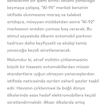
sahiblərinin bir qismi birinci oktanlı yanacağa
keçməyə çalışaq. “Aİ-95” markalı benzinin
istifadə olunmasına maraq və tələbat
artdıqca, müəyyən müddətdən sonra “Aİ-92”
markasının sıradan çıxması baş verəcək, Bu
stimul sayəsində ölkənin avtomobil parkının
tədricən daha keyfiyyətli və ekoloji təmiz
yanacağa keçidi sürətlənənəcək.
Məlumdur ki, ətraf mühitin çirklənməsinin
böyük bir hissəsini avtomobillərdən müasir
standartlara uyğun olmayan yanacaqlardan
istifadə nəticəsində ayrılan zəhərli qazlar təşkil
edir. Havanın çirklənməsi ilə bağlı dünya
ölkələrində əsas hədəf elektromobillərə keçidi
sürətləndirməkdir. Əksər ölkələrdə artıq