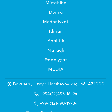
Müsahibə
Dünya
Mədəniyyat
İdman
Analitik
Maraqlı
Ədəbiyyat
MEDİA
Bakı şəh., Üzeyir Hacıbəyov küç., 66, AZ1000
+994(12)493-16-94
+994(12)498-19-84