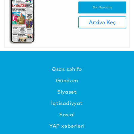
Son Buraxılış
Arxivə Keç
Əsas səhifə
Gündəm
Siyasət
İqtisadiyyat
Sosial
YAP xəbərləri