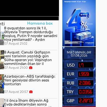
nti
Hamısına bax
8 avqustdan sonra ilk 1 il,
Əliyevlə Trampın doldurduğu
boşluq, Putin 9 noyabr sənədini
niyə yeniləmədi? - Aydın
QULİYEV yazır...
07 Avqust 21:02
8 Avqust: Cənubi Qafqazın
MƏZƏNNƏLƏR
07.08.2026
yeni tarixinin yazıldığı gün
Sülhə aparan yol: Vaşinqton
sammitindən ötən bir il
1.7
07 Avqust 21:00
1.9591
Azərbaycan–ABŞ tərəfdaşlığı:
Yeni geosiyasi dövrün əsas
2.0816
konturları
0.0356
07 Avqust 20:57
1 il öncə İlham Əliyevin Ağ
2.2873
Evdə dediklərindən sonra