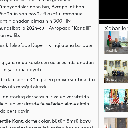
ümayəndələrindən biri, Avropa intibah
övrünün son böyük filosofu İmmanuel
antın anadan olmasının 300 illiyi
Xəbər le
ünasibətilə 2024-cü il Avropada “Kant ili”
lan edilib.
assik fəlsəfədə Kopernik inqilabına bərabər
Analitik
rq şəhərində kasıb sərrac ailəsində anadan
in şərəfinə qoyub.
dikdən sonra Köniqsberq universitetinə daxil
Siyasət
mliyi ilə məşğul olurdu.
k doktorluq dərəcəsi alır və universitetdə
də o, universitetdə fəlsəfədən əlavə elmin
Siyasət
 da dərs deyir.
 şərtilə Kant, demək olar, bütün ömrü boyu