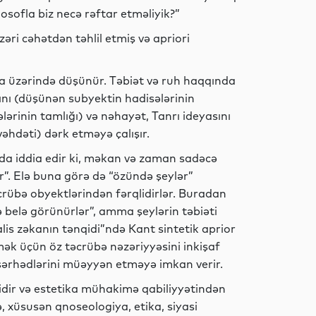
osofla biz necə rəftar etməliyik?”
Dünya
əri cəhətdən təhlil etmiş və apriori
ya üzərində düşünür. Təbiət və ruh haqqında
sını (düşünən subyektin hadisələrinin
İdman
lərinin tamlığı) və nəhayət, Tanrı ideyasını
vəhdəti) dərk etməyə çalışır.
da iddia edir ki, məkan və zaman sadəcə
ır”. Elə buna görə də “özündə şeylər”
Dünya
rübə obyektlərindən fərqlidirlər. Buradan
zə belə görünürlər”, amma şeylərin təbiəti
is zəkanın tənqidi”ndə Kant sintetik aprior
k üçün öz təcrübə nəzəriyyəsini inkişaf
Dünya
 sərhədlərini müəyyən etməyə imkan verir.
idir və estetika mühakimə qabiliyyətindən
ə, xüsusən qnoseologiya, etika, siyasi