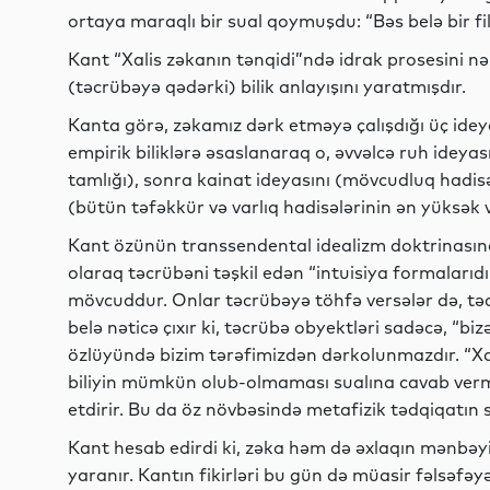
ortaya maraqlı bir sual qoymuşdu: “Bəs belə bir fil
Kant “Xalis zəkanın tənqidi”ndə idrak prosesini nəz
(təcrübəyə qədərki) bilik anlayışını yaratmışdır.
Kanta görə, zəkamız dərk etməyə çalışdığı üç ide
empirik biliklərə əsaslanaraq o, əvvəlcə ruh ideya
tamlığı), sonra kainat ideyasını (mövcudluq hadisə
(bütün təfəkkür və varlıq hadisələrinin ən yüksək 
Kant özünün transsendental idealizm doktrinasın
olaraq təcrübəni təşkil edən “intuisiya formalarıd
mövcuddur. Onlar təcrübəyə töhfə versələr də, təc
belə nəticə çıxır ki, təcrübə obyektləri sadəcə, “bi
özlüyündə bizim tərəfimizdən dərkolunmazdır. “Xal
biliyin mümkün olub-olmaması sualına cavab vermə
etdirir. Bu da öz növbəsində metafizik tədqiqatın
Kant hesab edirdi ki, zəka həm də əxlaqın mənbəy
yaranır. Kantın fikirləri bu gün də müasir fəlsəfəy