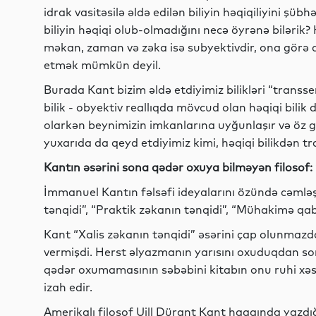
idrak vasitəsilə əldə edilən biliyin həqiqiliyini şübh
biliyin həqiqi olub-olmadığını necə öyrənə bilərik? K
məkan, zaman və zəka isə subyektivdir, ona görə d
etmək mümkün deyil.
Burada Kant bizim əldə etdiyimiz bilikləri “transs
bilik - obyektiv reallıqda mövcud olan həqiqi bilik
olarkən beynimizin imkanlarına uyğunlaşır və öz g
yuxarıda da qeyd etdiyimiz kimi, həqiqi bilikdən tra
Kantın əsərini sona qədər oxuya bilməyən filosof:
İmmanuel Kantın fəlsəfi ideyalarını özündə cəmləşd
tənqidi”, “Praktik zəkanın tənqidi”, “Mühakimə qabi
Kant “Xalis zəkanın tənqidi” əsərini çap olunmaz
vermişdi. Herst əlyazmanın yarısını oxuduqdan son
qədər oxumamasının səbəbini kitabın onu ruhi xəs
izah edir.
Amerikalı filosof Uill Dürant Kant haqqında yazdı