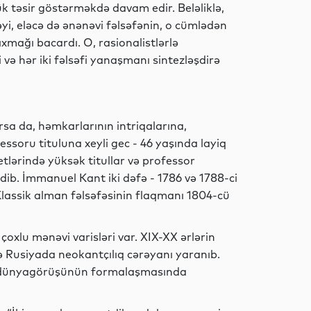
Hadisə
k təsir göstərməkdə davam edir. Beləliklə,
yi, eləcə də ənənəvi fəlsəfənin, o cümlədən
xmağı bacardı. O, rasionalistlərlə
və hər iki fəlsəfi yanaşmanı sintezləşdirə
Dünya
rsa da, həmkarlarının intriqalarına,
essoru tituluna xeyli gec - 46 yaşında layiq
Siyasət
tlərində yüksək titullar və professor
dib. İmmanuel Kant iki dəfə - 1786 və 1788-ci
 Klassik alman fəlsəfəsinin flaqmanı 1804-cü
Gündəm
oxlu mənəvi varisləri var. XIX-XX ərlərin
və Rusiyada neokantçılıq cərəyanı yaranıb.
un dünyagörüşünün formalaşmasında
Siyasət