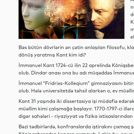
n
d
K
m
e
Bəs bütün dövrlərin ən çətin anlaşılan filosofu, kl
dönüş yaratmış Kant kim idi?
İmmanuel Kant 1724-cü ilin 22 aprelində Köniqsbe
olub. Dindar anası ona bu adı müqəddəs İmmanuel
İmmanuel “Fridrixs-Kolleqium” gimnaziyasını bitir
olub. Hələ universitetdə təhsil alarkən o, ev müəlli
Kant 31 yaşında iki dissertasiya işi müdafiə edərə
müəllim kimi çalışmağa başlayır. 1770-1797-ci illər
digər sahələri - riyaziyyat və fizika ixtisaslarından
Bəzi tədbirlərdə, konfranslarda iştirakını çıxmaq