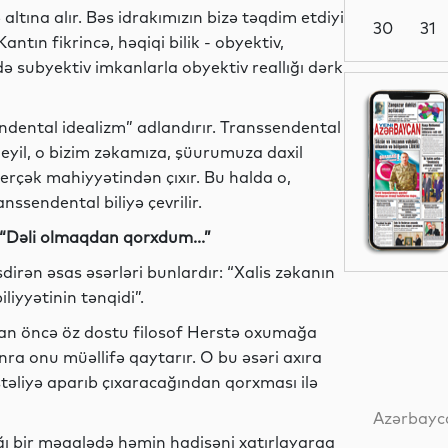
ə altına alır. Bəs idrakımızın bizə təqdim etdiyi
30
31
antın fikrincə, həqiqi bilik - obyektiv,
ə subyektiv imkanlarla obyektiv reallığı dərk
Dünya
endental idealizm” adlandırır. Transsendental
 deyil, o bizim zəkamıza, şüurumuza daxil
erçək mahiyyətindən çıxır. Bu halda o,
Dünya
nssendental biliyə çevrilir.
 “Dəli olmaqdan qorxdum...”
irən əsas əsərləri bunlardır: “Xalis zəkanın
Dünya
liyyətinin tənqidi”.
dan öncə öz dostu filosof Herstə oxumağa
ra onu müəllifə qaytarır. O bu əsəri axıra
təliyə aparıb çıxaracağından qorxması ilə
Dünya
Azərbayca
ğı bir məqalədə həmin hadisəni xatırlayaraq