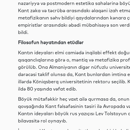
nəzəriyyə və postmodern estetika sahələrinə böyü
Kant zəka və təcrübə arasındakı əlaqəni izah etmə
metafizikanın səhv bildiyi qaydalarından kənara çı
empiristlər arasındakı əbədi mübahisəyə son verdi 
bildi.
Filosofun həyatından etüdlər
Kantın ideyaları elmi camiədə inqilabi effekt doğu
qısqanclıqlarına görə o, məntiq və metafizika prof
görülüb. Ona Almaniyanın digər nüfuzlu universite
dərəcəsi təklif olunsa da, Kant bunlardan imtina e
illərdə Köniqsberq universitetinin rektoru seçilib.
ildə 80 yaşında vəfat edib.
Böyük mütəfəkkir heç vaxt ailə qurmasa da, onun ç
qovşağında Kant fəlsəfəsinin təsiri ilə Avropada 
Kantın ideyaları böyük rus yazıçısı Lev Tolstoy
bilavasitə rol oynayıb.