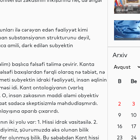
niversal zəkasının inkişafına heç də əngəl
Siyasət
unları ilə cərəyan edən fəaliyyət kimi
unan substansiyanın strukturunu deyil,
Dünya
a amili, dərk edilən subyektin
Arxiv
lim) başlıca fəlsəfi təlimə çevirir. Kanta
səfi baxışlardan fərqli olaraq nə təbiət, nə
Dünya
ti subyektin idraki fəaliyyəti, insan əqlinin
B
Be
əsi idi. Kant ontologiyanın (varlıq
 O, insan zəkasının maddi aləmi obyektiv
ənaət sadəcə skeptisizmlə məhdudlaşmırdı.
2
3
Dünya
layışına aparıb çıxarırdı.
9
10
 iki yolu var: 1. Hissi idrak vasitəsilə. 2.
16
17
etdiyimiz, şüurumuzda əks olunan bilik
sfer olunmuş bilik. Bu səbəbdən Kant hissi
Dünya
23
24