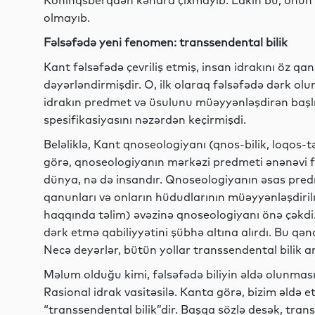
Köninqsberqdən kənara çıxmayıb. Lakin bu, onun u
olmayıb.
Fəlsəfədə yeni fenomen: transsendental bilik
Kant fəlsəfədə çevriliş etmiş, insan idrakını öz qan
dəyərləndirmişdir. O, ilk olaraq fəlsəfədə dərk ol
idrakın predmet və üsulunu müəyyənləşdirən başlıc
spesifikasiyasını nəzərdən keçirmişdi.
Beləliklə, Kant qnoseologiyanı (qnos-bilik, loqos-tə
görə, qnoseologiyanın mərkəzi predmeti ənənəvi fəl
dünya, nə də insandır. Qnoseologiyanın əsas predme
qanunları və onların hüdudlarının müəyyənləşdirilm
haqqında təlim) əvəzinə qnoseologiyanı önə çəkdi.
dərk etmə qabiliyyətini şübhə altına alırdı. Bu q
Necə deyərlər, bütün yollar transsendental bilik an
Məlum olduğu kimi, fəlsəfədə biliyin əldə olunmasının
Rasional idrak vasitəsilə. Kanta görə, bizim əldə 
“transsendental bilik”dir. Başqa sözlə desək, tran