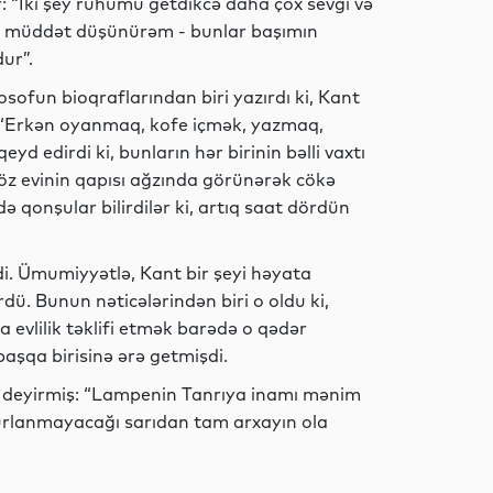
: “İki şey ruhumu getdikcə daha çox sevgi və
un müddət düşünürəm - bunlar başımın
ur”.
Siyasət
sofun bioqraflarından biri yazırdı ki, Kant
ü: “Erkən oyanmaq, kofe içmək, yazmaq,
 edirdi ki, bunların hər birinin bəlli vaxtı
öz evinin qapısı ağzında görünərək cökə
Dünya
 qonşular bilirdilər ki, artıq saat dördün
i. Ümumiyyətlə, Kant bir şeyi həyata
Siyasət
. Bunun nəticələrindən biri o oldu ki,
 evlilik təklifi etmək barədə o qədər
aşqa birisinə ərə getmişdi.
 deyirmiş: “Lampenin Tanrıya inamı mənim
MEDİA
rlanmayacağı sarıdan tam arxayın ola