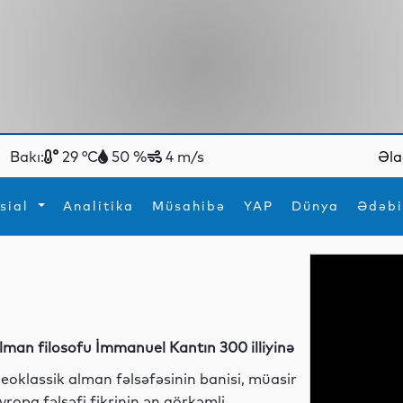
Bakı:
29 °C
50 %
4 m/s
Əla
sial
Analitika
Müsahibə
YAP
Dünya
Ədəbi
ya
İdman
Maraqlı
İdman
Yeni texnologiyalar
lman filosofu İmmanuel Kantın 300 illiyinə
eoklassik alman fəlsəfəsinin banisi, müasir
vropa fəlsəfi fikrinin ən görkəmli