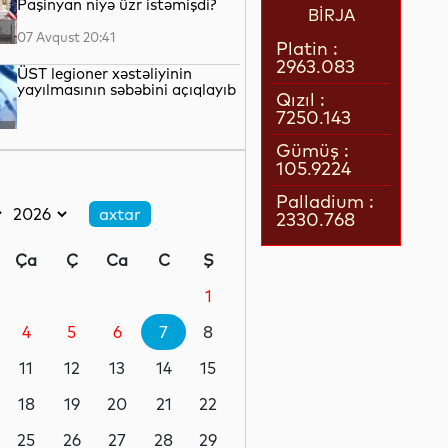
Paşinyan niyə üzr istəmişdi?
BİRJA
07 Avqust 20:41
Platin :
2963.083
ÜST legioner xəstəliyinin
yayılmasının səbəbini açıqlayıb
Qızıl :
7250.143
07 Avqust 20:17
Gümüş :
105.9224
Britaniya hökuməti
“Paramount” ilə “Warner Bros.
Palladium :
Discovery”nin birləşməsinə
2330.768
razılıq verib
07 Avqust 19:22
Ça
Ç
Ca
C
Ş
Rumıniya hökuməti elektrik
enerjisi istehlakını
1
məhdudlaşdırmaq qərarına
gəlib
4
5
6
7
8
07 Avqust 18:45
11
12
13
14
15
ABŞ Kiber Komandanlığı şəxsi
heyəti arasında intihar
18
19
20
21
22
hadisələrini araşdırır
25
26
27
28
29
07 Avqust 18:19