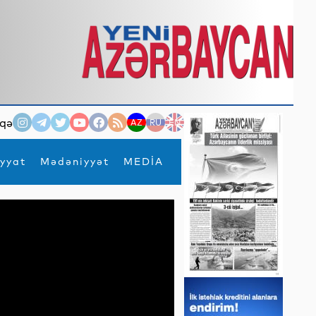
qə
AZ
RU
EN
yyat
Mədəniyyət
MEDİA
×