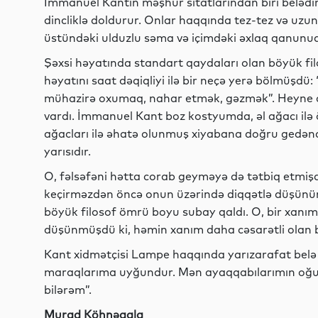
İmmanuel Kantın məşhur sitatlarından biri belədir
dincliklə doldurur. Onlar haqqında tez-tez və uz
üstündəki ulduzlu səma və içimdəki əxlaq qanunud
Şəxsi həyatında standart qaydaları olan böyük filo
həyatını saat dəqiqliyi ilə bir neçə yerə bölmüşd
mühazirə oxumaq, nahar etmək, gəzmək”. Heyne qeyd
vardı. İmmanuel Kant boz kostyumda, əl ağacı ilə 
ağacları ilə əhatə olunmuş xiyabana doğru gedəndə
yarısıdır.
O, fəlsəfəni hətta corab geyməyə də tətbiq etmişd
keçirməzdən öncə onun üzərində diqqətlə düşünürdü
böyük filosof ömrü boyu subay qaldı. O, bir xanıma
düşünmüşdü ki, həmin xanım daha cəsarətli olan b
Kant xidmətçisi Lampe haqqında yarızarafat belə
maraqlarıma uyğundur. Mən ayaqqabılarımın oğu
bilərəm”.
Murad Köhnəqala