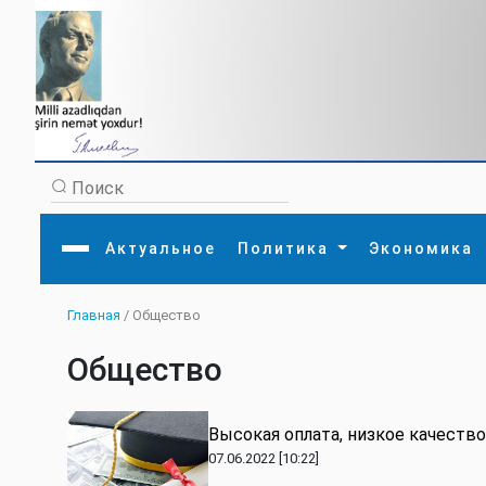
Актуальное
Политика
Экономика
Главная
/ Общество
Главная
Литература
Политика
Обще
Актуальное
МЕДИА
Внешняя политика
Тури
Общество
Экономика
Внутренняя политика
Наук
Аналитика
Рели
Культура
Прои
Интервью
Диас
Высокая оплата, низкое качество.
07.06.2022 [10:22]