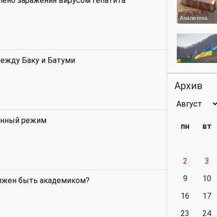
лено заражения вирусом гепатита
Аналитика
между Баку и Батуми
Аналитика
Архив
Аналитика
инный режим
пн
вт
2
3
Аналитика
9
10
лжен быть академиком?
16
17
23
24
Политика