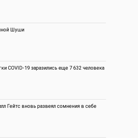
Аналитика
нной Шуши
Аналитика
тки COVID-19 заразились еще 7 632 человека
Аналитика
лл Гейтс вновь развеял сомнения в себе
В мире