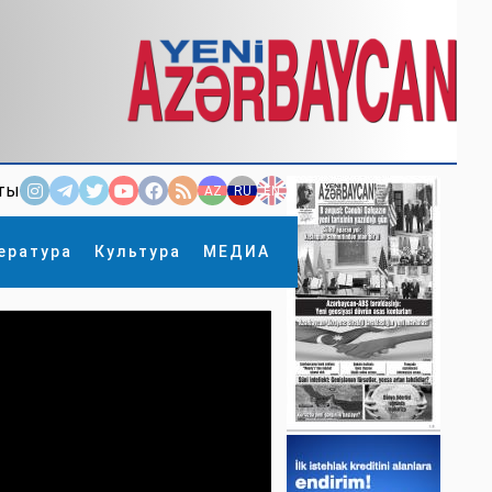
ты
AZ
RU
EN
ература
Культура
МЕДИА
×