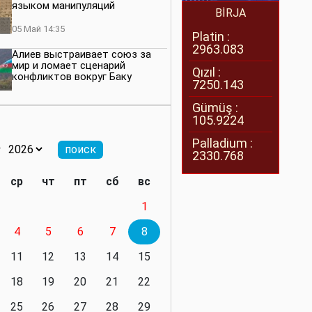
языком манипуляций
BİRJA
05 Май 14:35
Platin :
2963.083
Алиев выстраивает союз за
мир и ломает сценарий
Qızıl :
конфликтов вокруг Баку
7250.143
27 Апрель 14:07
Gümüş :
105.9224
Баку меняет правила. Страны
Южного Кавказа усиливают
Palladium :
значимость региона
2330.768
08 Апрель 14:28
ср
чт
пт
сб
вс
Глобальная игра сил:
1
нейтралитета больше не будет
4
5
6
7
8
11 Март 16:36
11
12
13
14
15
Видимо, действительно
президенту приходится все
18
19
20
21
22
делать самому
25
26
27
28
29