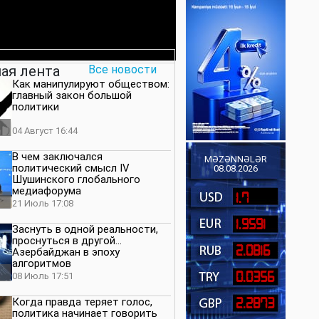
ая лента
Все новости
Как манипулируют обществом:
главный закон большой
политики
04 Август 16:44
В чем заключался
MƏZƏNNƏLƏR
политический смысл IV
08.08.2026
Шушинского глобального
медиафорума
1.7
21 Июль 17:08
1.9591
Заснуть в одной реальности,
проснуться в другой…
2.0816
Азербайджан в эпоху
алгоритмов
0.0356
08 Июль 17:51
Когда правда теряет голос,
2.2873
политика начинает говорить