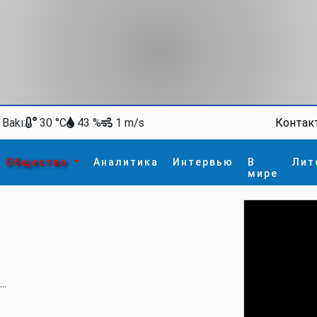
Bakı:
Контак
30 °C
43 %
1 m/s
Общество
Аналитика
Интервью
В
Лит
мире
ство
В мире
Спорт
Интересное
зм
İdman
Новые технологии
а
гия
сшествие
пора
..