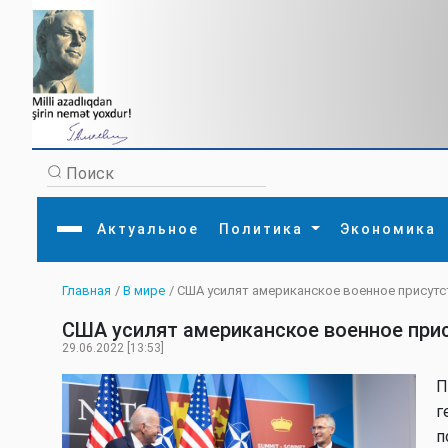
Актуальное
Политика
Экономика
Главная
/
В мире
/ США усилят американское военное присутс
Главная
Литература
Политика
Обще
США усилят американское военное прис
Актуальное
МЕДИА
Внешняя политика
Тури
Экономика
Внутренняя политика
Наук
29.06.2022 [13:53]
Аналитика
Рели
Культура
Прои
П
Интервью
Диас
г
п