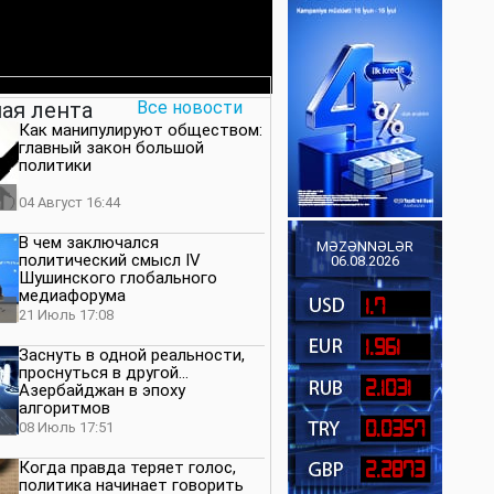
ая лента
Все новости
Как манипулируют обществом:
главный закон большой
политики
04 Август 16:44
В чем заключался
MƏZƏNNƏLƏR
политический смысл IV
06.08.2026
Шушинского глобального
медиафорума
1.7
21 Июль 17:08
1.961
Заснуть в одной реальности,
проснуться в другой…
2.1031
Азербайджан в эпоху
алгоритмов
0.0357
08 Июль 17:51
Когда правда теряет голос,
2.2873
политика начинает говорить