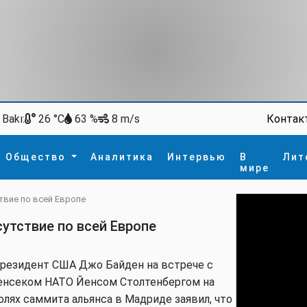
Bakı:
Контак
26 °C
63 %
8 m/s
Общество
Аналитика
Интервью
В
Лит
мире
твие по всей Европе
ство
В мире
Спорт
Интересное
утствие по всей Европе
зм
İdman
Новые технологии
а
гия
сшествие
резидент США Джо Байден на встрече с
пора
енсеком НАТО Йенсом Столтенбергом на
олях саммита альянса в Мадриде заявил, что