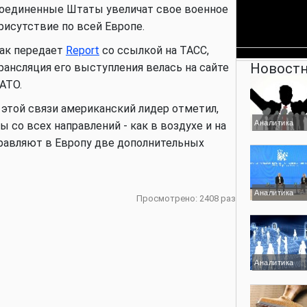
оединенные Штаты увеличат свое военное
рисутствие по всей Европе.
ак передает
Report
со ссылкой на ТАСС,
Новостн
рансляция его выступления велась на сайте
АТО.
 этой связи американский лидер отметил,
Аналитика
 со всех направлений - как в воздухе и на
аправляют в Европу две дополнительных
Аналитика
Просмотрено: 2408 раз
Аналитика