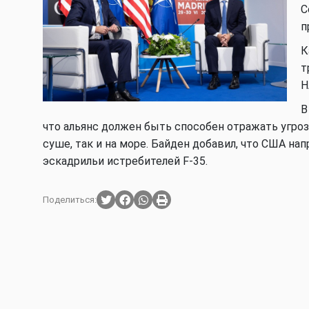
С
п
К
т
Н
В
что альянс должен быть способен отражать угрозы
суше, так и на море. Байден добавил, что США н
эскадрильи истребителей F-35.
Поделиться: