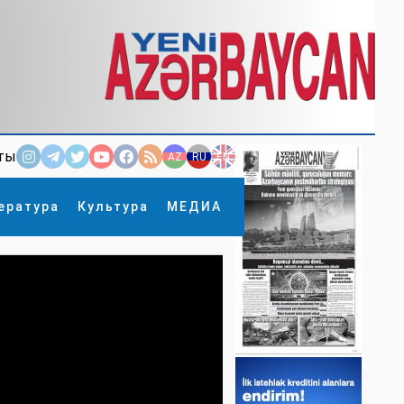
ты
AZ
RU
EN
ература
Культура
МЕДИА
×