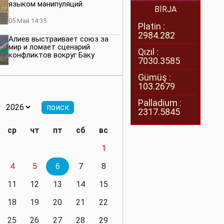
языком манипуляций
BİRJA
05 Май 14:35
Platin :
2984.282
Алиев выстраивает союз за
мир и ломает сценарий
Qızıl :
конфликтов вокруг Баку
7030.3585
27 Апрель 14:07
Gümüş :
103.2679
Баку меняет правила. Страны
Южного Кавказа усиливают
Palladium :
значимость региона
2317.5845
08 Апрель 14:28
ср
чт
пт
сб
вс
Глобальная игра сил:
1
нейтралитета больше не будет
4
5
6
7
8
11 Март 16:36
11
12
13
14
15
Видимо, действительно
президенту приходится все
18
19
20
21
22
делать самому
25
26
27
28
29