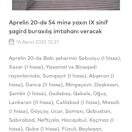
Aprelin 20-də 54 minə yaxın IX sinif
şagird buraxılış imtahanı verəcək
16 Aprel 2025 12:37
Aprelin 20-də Bakı şəhərinin Sabunçu (I hissə),
Xəzər (I hissə), Yasamal və Binəqədi
rayonlarında, Sumqayıt (I hissə), Abşeron (I
hissə), Gəncə (II hissə), Mingəçevir, Daşkəsən,
Şəmkir (I hissə), Gədəbəy, Qəbələ, Oğuz,
Lənkəran (II hissə), Cəlilabad (I hissə), Masallı
(I hissə), Göyçay, Ucar, Şamaxı, Qobustan,
Sabirabad, Neftçala, Hacıqabul, Xaçmaz (I
hissə), Quba (I hissə), Füzuli, Beyləqan,