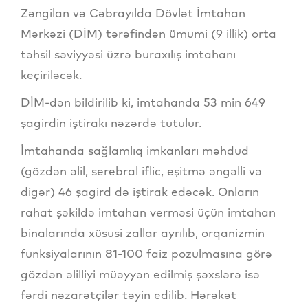
Zəngilan və Cəbrayılda Dövlət İmtahan
Mərkəzi (DİM) tərəfindən ümumi (9 illik) orta
təhsil səviyyəsi üzrə buraxılış imtahanı
keçiriləcək.
DİM-dən bildirilib ki, imtahanda 53 min 649
şagirdin iştirakı nəzərdə tutulur.
İmtahanda sağlamlıq imkanları məhdud
(gözdən əlil, serebral iflic, eşitmə əngəlli və
digər) 46 şagird də iştirak edəcək. Onların
rahat şəkildə imtahan verməsi üçün imtahan
binalarında xüsusi zallar ayrılıb, orqanizmin
funksiyalarının 81-100 faiz pozulmasına görə
gözdən əlilliyi müəyyən edilmiş şəxslərə isə
fərdi nəzarətçilər təyin edilib. Hərəkət