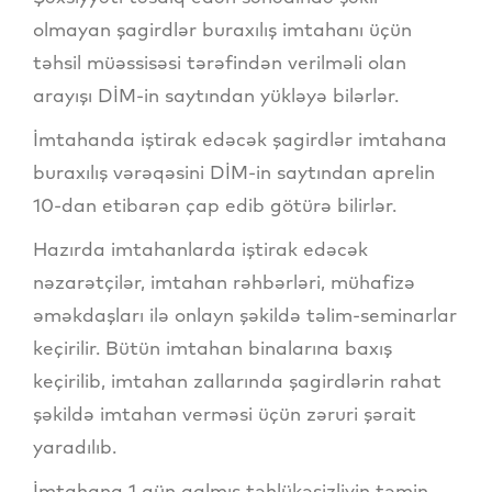
olmayan şagirdlər buraxılış imtahanı üçün
təhsil müəssisəsi tərəfindən verilməli olan
arayışı DİM-in saytından yükləyə bilərlər.
İmtahanda iştirak edəcək şagirdlər imtahana
buraxılış vərəqəsini DİM-in saytından aprelin
10-dan etibarən çap edib götürə bilirlər.
Hazırda imtahanlarda iştirak edəcək
nəzarətçilər, imtahan rəhbərləri, mühafizə
əməkdaşları ilə onlayn şəkildə təlim-seminarlar
keçirilir. Bütün imtahan binalarına baxış
keçirilib, imtahan zallarında şagirdlərin rahat
şəkildə imtahan verməsi üçün zəruri şərait
yaradılıb.
İmtahana 1 gün qalmış təhlükəsizliyin təmin