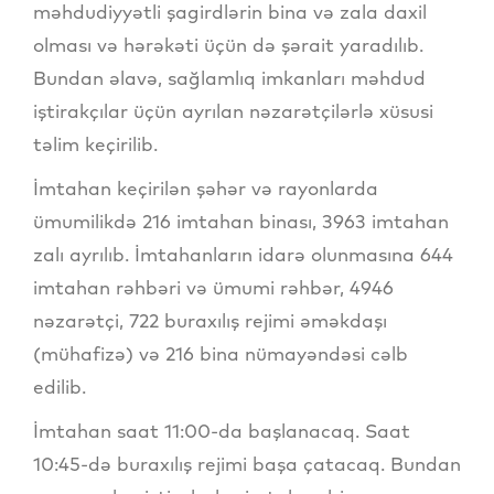
məhdudiyyətli şagirdlərin bina və zala daxil
olması və hərəkəti üçün də şərait yaradılıb.
Bundan əlavə, sağlamlıq imkanları məhdud
iştirakçılar üçün ayrılan nəzarətçilərlə xüsusi
təlim keçirilib.
İmtahan keçirilən şəhər və rayonlarda
ümumilikdə 216 imtahan binası, 3963 imtahan
zalı ayrılıb. İmtahanların idarə olunmasına 644
imtahan rəhbəri və ümumi rəhbər, 4946
nəzarətçi, 722 buraxılış rejimi əməkdaşı
(mühafizə) və 216 bina nümayəndəsi cəlb
edilib.
İmtahan saat 11:00-da başlanacaq. Saat
10:45-də buraxılış rejimi başa çatacaq. Bundan