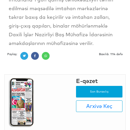
edilməsi məqsədilə imtahan mərkəzlərinə
təkrar baxış da keçirilir və imtahan zalları,
giriş-çıxış qapıları, binalar möhürlənməklə
Daxili İşlər Nazirliyi Baş Mühafizə İdarəsinin
əməkdaşlarının mühafizəsinə verilir.
Paylaş:
Baxılıb: 1114 dəfə
E-qəzet
Son Buraxılış
Arxivə Keç