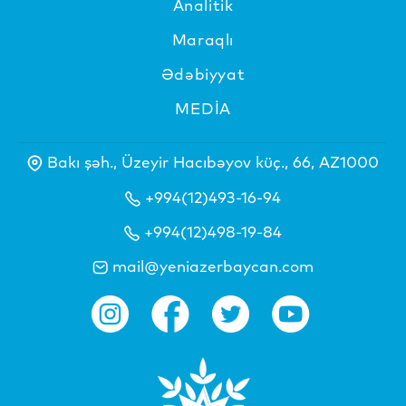
Analitik
Maraqlı
Ədəbiyyat
MEDİA
Bakı şəh., Üzeyir Hacıbəyov küç., 66, AZ1000
+994(12)493-16-94
+994(12)498-19-84
mail@yeniazerbaycan.com