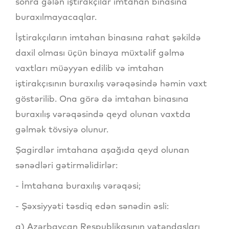
sonra gələn iştirakçılar imtahan binasına
buraxılmayacaqlar.
İştirakçıların imtahan binasına rahat şəkildə
daxil olması üçün binaya müxtəlif gəlmə
vaxtları müəyyən edilib və imtahan
iştirakçısının buraxılış vərəqəsində həmin vaxt
göstərilib. Ona görə də imtahan binasına
buraxılış vərəqəsində qeyd olunan vaxtda
gəlmək tövsiyə olunur.
Şagirdlər imtahana aşağıda qeyd olunan
sənədləri gətirməlidirlər:
- İmtahana buraxılış vərəqəsi;
- Şəxsiyyəti təsdiq edən sənədin əsli:
a) Azərbaycan Respublikasının vətəndaşları