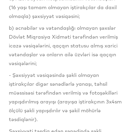
(16 yaşı tamam olmayan iştirakçılar da daxil
olmaqla) şəxsiyyət vəsiqəsini;
b) əcnəbilər və vətəndaşlığı olmayan şəxslər
Dövlət Miqrasiya Xidməti tərəfindən verilmiş
icazə vəsiqələrini, qaçqın statusu almış xarici
vətəndaşlar və onların ailə üzvləri isə qaçqın
vəsiqələrini;
- Şəxsiyyət vəsiqəsində şəkli olmayan
iştirakçılar digər sənədlərlə yanaşı, təhsil
müəssisəsi tərəfindən verilmiş və fotoşəkilləri
yapışdırılmış arayışı (arayışa iştirakçının 3x4sm
ölçülü şəkli yapışdırılır və şəkil möhürlə
təsdiqlənir).
Şəxsiyyəti təsdiq edən sənədində şəkli