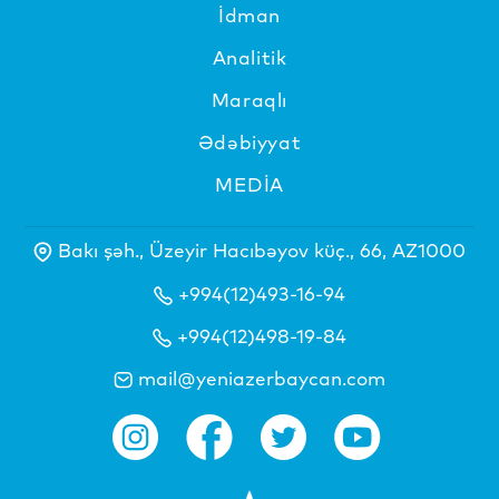
İdman
Analitik
Maraqlı
Ədəbiyyat
MEDİA
Bakı şəh., Üzeyir Hacıbəyov küç., 66, AZ1000
+994(12)493-16-94
+994(12)498-19-84
mail@yeniazerbaycan.com