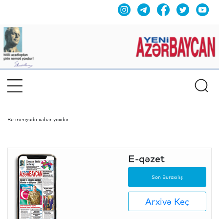
Bu menyuda xəbər yoxdur
E-qəzet
Son Buraxılış
Arxivə Keç