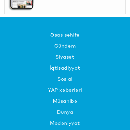
Əsas səhifə
Gündəm
Siyasət
İqtisadiyyat
Sosial
YAP xəbərləri
Müsahibə
Dünya
Mədəniyyat