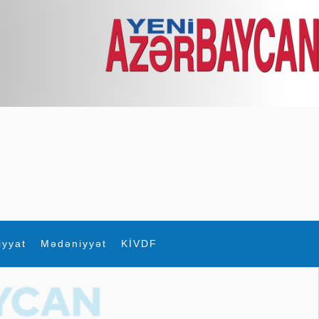
iyyat
Mədəniyyət
KİVDF