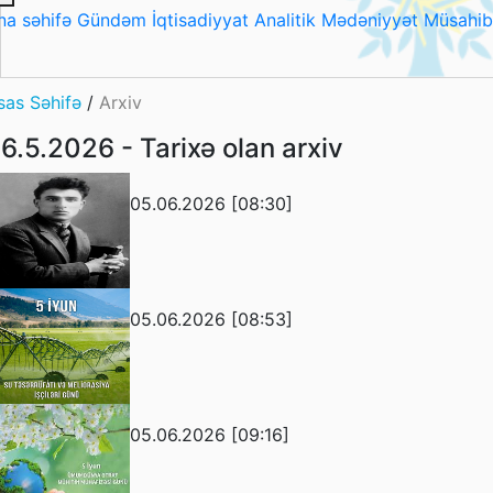
na səhifə
Gündəm
İqtisadiyyat
Analitik
Mədəniyyət
Müsahib
sas Səhifə
/
Arxiv
6.5.2026 - Tarixə olan arxiv
05.06.2026 [08:30]
05.06.2026 [08:53]
05.06.2026 [09:16]