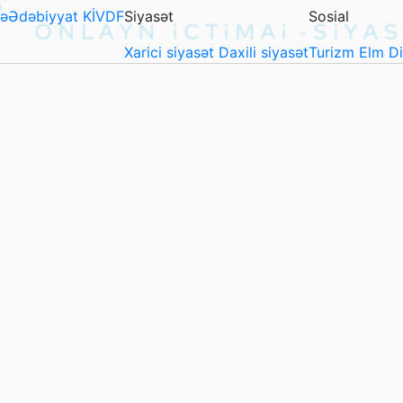
ə
Ədəbiyyat
KİVDF
Siyasət
Sosial
Xarici siyasət
Daxili siyasət
Turizm
Elm
D