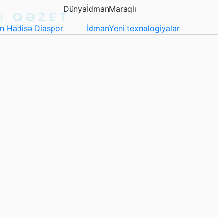
Dünya
İdman
Maraqlı
in
Hadisə
Diaspor
İdman
Yeni texnologiyalar