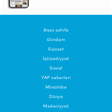
Əsas səhifə
Gündəm
Siyasət
İqtisadiyyat
Sosial
YAP xəbərləri
Müsahibə
Dünya
Mədəniyyat