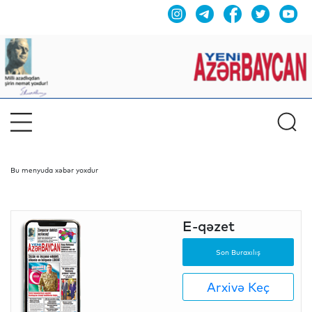
Bu menyuda xəbər yoxdur
E-qəzet
Son Buraxılış
Arxivə Keç