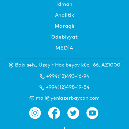
İdman
Analitik
Maraqlı
Ədəbiyyat
MEDİA
Bakı şəh., Üzeyir Hacıbəyov küç., 66, AZ1000
+994(12)493-16-94
+994(12)498-19-84
mail@yeniazerbaycan.com