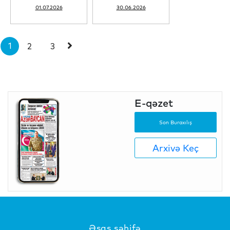
01.07.2026
30.06.2026
1
2
3
E-qəzet
Son Buraxılış
Arxivə Keç
Əsas səhifə