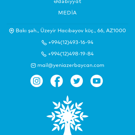
Ədəbiyyat
MEDİA
Bakı şəh., Üzeyir Hacıbəyov küç., 66, AZ1000
+994(12)493-16-94
+994(12)498-19-84
mail@yeniazerbaycan.com