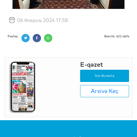
06 Февраль 2024 17:58
Paylaş:
Baxılıb: 622 dəfə
E-qəzet
Son Buraxılış
Arxivə Keç