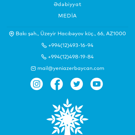
Ədəbiyyat
MEDİA
Bakı şəh., Üzeyir Hacıbəyov küç., 66, AZ1000
+994(12)493-16-94
+994(12)498-19-84
mail@yeniazerbaycan.com