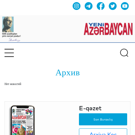
Архив
Нет новостей
E-qəzet
Son Buraxılış
Arxivə Keç