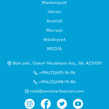
Mədəniyyat
İdman
Analitik
Maraqlı
Ədəbiyyat
MEDİA
Bakı şəh., Üzeyir Hacıbəyov küç., 66, AZ1000
+994(12)493-16-94
+994(12)498-19-84
mail@yeniazerbaycan.com