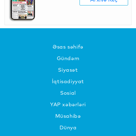
Əsas səhifə
Gündəm
Siyasət
İqtisadiyyat
Sosial
YAP xəbərləri
Müsahibə
Dünya