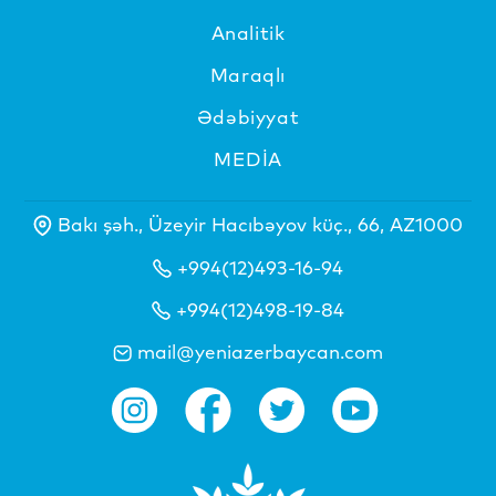
Analitik
Maraqlı
Ədəbiyyat
MEDİA
Bakı şəh., Üzeyir Hacıbəyov küç., 66, AZ1000
+994(12)493-16-94
+994(12)498-19-84
mail@yeniazerbaycan.com