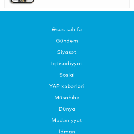
Əsas səhifə
Gündəm
Siyasət
İqtisadiyyat
Sosial
YAP xəbərləri
Müsahibə
Dünya
Mədəniyyat
İdman