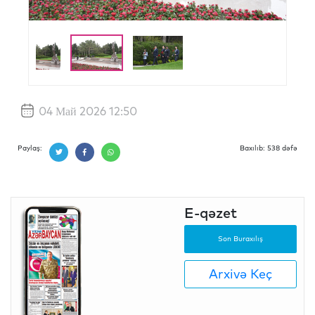
04 Май 2026 12:50
Paylaş:
Baxılıb: 538 dəfə
E-qəzet
Son Buraxılış
Arxivə Keç