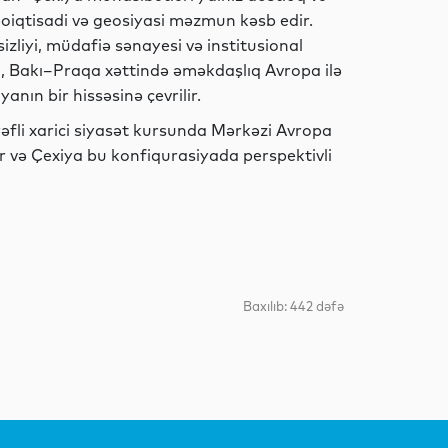
Siyasət
eoiqtisadi və geosiyasi məzmun kəsb edir.
sizliyi, müdafiə sənayesi və institusional
i, Bakı–Praqa xəttində əməkdaşlıq Avropa ilə
nın bir hissəsinə çevrilir.
İdman
rəfli xarici siyasət kursunda Mərkəzi Avropa
 və Çexiya bu konfiqurasiyada perspektivli
Elm
Baxılıb: 442 dəfə
Dünya
İqtisadiyyat