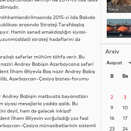
dilmişdir.
Dünya
n möhkəmləndirilməsində 2015-ci ildə Bakıda
blikası arasında Strateji Tərəfdaşlıq
yır. Həmin sənəd əməkdaşlığın siyasi-
uzunmüddətli strateji hədəflərini də
Dünya
Arxiv
arşılıqlı səfərlər mühüm töhfə verir. Bu
 naziri Andrey Babişin Azərbaycana səfəri
Dünya
ident İlham Əliyevlə Baş nazir Andrey Babiş
B
Be
irilib, Azərbaycan–Çexiya biznes-forumu
ir Andrey Babişin mətbuata bəyanatları
2
3
Dünya
m siyasi mesajlarla yadda qalıb. Bu
9
10
ni deyil, həm də gələcək inkişaf
ident İlham Əliyevin vurğuladığı çox fəal
16
17
Azərbaycan–Çexiya münasibətlərinin sistemli
Siyasət
23
24