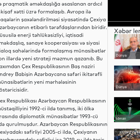
ə praqmatik əməkdaşlığa əsaslanan ardıcıl
nkişaf xətti üzrə formalaşıb. Avropa ilə
laqələrin şaxələndirilməsi siyasətində Çexiya
zərbaycanın etibarlı tərəfdaşlarından biridir.
Xəbər le
üsusilə enerji təhlükəsizliyi, iqtisadi
məkdaşlıq, sənaye kooperasiyası və siyasi
ialoq sahələrində formalaşmış münasibətlər
Dünya
on illərdə yeni strateji məzmun qazanıb. Bu
axımdan Çex Respublikasının Baş naziri
ndrey Babişin Azərbaycana səfəri ikitərəfli
ünasibətlərin yeni mərhələsinin
Dünya
östəricisidir.
ex Respublikası Azərbaycan Respublikasının
üstəqilliyini 1992-ci ildə tanımış, iki ölkə
rasında diplomatik münasibətlər 1993-cü
İdman
ldə qurulmuşdur. Azərbaycan Respublikasının
exiyadakı səfirliyi 2005-ci ildə, Çexiyanın
zərbaycandakı səfirliyi isə 2019-cu ildə təsis