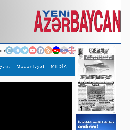
qə
AZ
RU
EN
yyat
Mədəniyyət
MEDİA
×