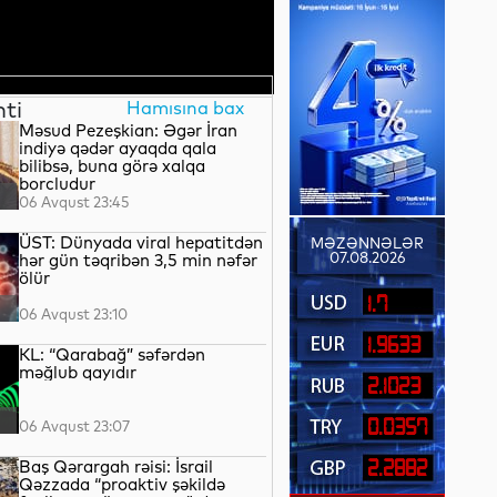
nti
Hamısına bax
Məsud Pezeşkian: Əgər İran
indiyə qədər ayaqda qala
bilibsə, buna görə xalqa
borcludur
06 Avqust 23:45
ÜST: Dünyada viral hepatitdən
MƏZƏNNƏLƏR
07.08.2026
hər gün təqribən 3,5 min nəfər
ölür
1.7
06 Avqust 23:10
1.9633
KL: “Qarabağ” səfərdən
məğlub qayıdır
2.1023
0.0357
06 Avqust 23:07
Baş Qərargah rəisi: İsrail
2.2882
Qəzzada “proaktiv şəkildə