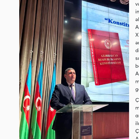
v
i
ə
A
X
ə
d
s
b
A
m
g
Ç
m
a
i
Ç
A