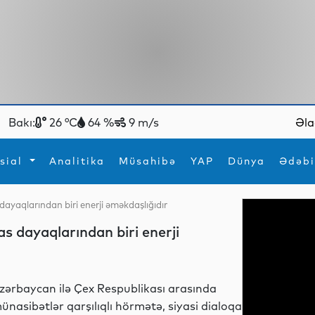
Bakı:
26 °C
64 %
9 m/s
Əla
sial
Analitika
Müsahibə
YAP
Dünya
Ədəbi
ayaqlarından biri enerji əməkdaşlığıdır
ya
İdman
Maraqlı
 dayaqlarından biri enerji
İdman
Yeni texnologiyalar
zərbaycan ilə Çex Respublikası arasında
ünasibətlər qarşılıqlı hörmətə, siyasi dialoqa