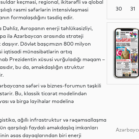
ldar keçməsi, regional, ikitərəfli və qlobal
30
31
ıqlı rəsmi səfərlərin intensivləşməsi
anın formalaşdığını təsdiq edir.
 Dəhliz, Avropanın enerji təhlükəsizliyi,
Siyasət
pa ilə Azərbaycan arasında strateji
şıyır. Dövlət başçımızın 800 milyon
i iqtisadi münasibətlərin artıq
ənab Prezidentin xüsusi vurğuladığı məqam –
Dünya
asıdır, bu da, əməkdaşlığın struktur
r.
baycana səfəri və biznes-forumun təşkili
Dünya
tərir. Bu, klassik ticarət modelindən
ası və birgə layihələr modelinə
gistika, ağıllı infrastruktur və rəqəmsallaşma
Dünya
n qarşılıqlı faydalı əməkdaşlıq imkanları
Azərbayca
in əsas dayaqlarından biri enerji