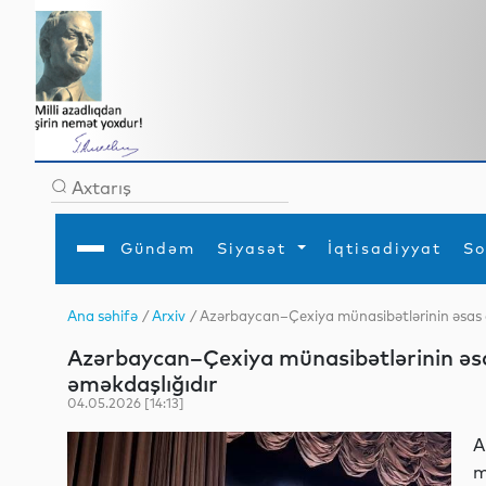
Gündəm
Siyasət
İqtisadiyyat
So
Ana səhifə
/
Arxiv
/ Azərbaycan–Çexiya münasibətlərinin əsas d
Ana səhifə
Ədəbiyyat
Siyasət
Sosial
Dün
Azərbaycan–Çexiya münasibətlərinin əsas
Gündəm
MEDİA
Xarici siyasət
Turizm
İqtisadiyyat
Daxili siyasət
Elm
əməkdaşlığıdır
YAP
Din
04.05.2026 [14:13]
Analitika
Hadisə
Mədəniyyət
Diaspor
A
Müsahibə
m