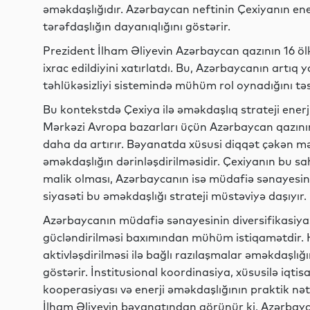
əməkdaşlığıdır. Azərbaycan neftinin Çexiyanın e
tərəfdaşlığın dayanıqlığını göstərir.
Prezident İlham Əliyevin Azərbaycan qazının 16 öl
ixrac edildiyini xatırlatdı. Bu, Azərbaycanın artıq y
təhlükəsizliyi sistemində mühüm rol oynadığını təs
Bu kontekstdə Çexiya ilə əməkdaşlıq strateji enerji
Mərkəzi Avropa bazarları üçün Azərbaycan qazının
daha da artırır. Bəyanatda xüsusi diqqət çəkən m
əməkdaşlığın dərinləşdirilməsidir. Çexiyanın bu s
malik olması, Azərbaycanın isə müdafiə sənayesini
siyasəti bu əməkdaşlığı strateji müstəviyə daşıyır.
Azərbaycanın müdafiə sənayesinin diversifikasiyası
gücləndirilməsi baxımından mühüm istiqamətdir. 
aktivləşdirilməsi ilə bağlı razılaşmalar əməkdaşlığı
göstərir. İnstitusional koordinasiya, xüsusilə iqtis
kooperasiyası və enerji əməkdaşlığının praktik nət
İlham Əliyevin bəyanatından görünür ki, Azərbayc