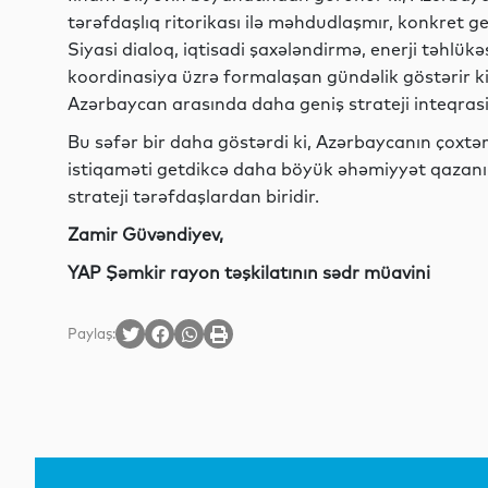
tərəfdaşlıq ritorikası ilə məhdudlaşmır, konkret g
Siyasi dialoq, iqtisadi şaxələndirmə, enerji təhlükə
koordinasiya üzrə formalaşan gündəlik göstərir k
Azərbaycan arasında daha geniş strateji inteqrasiya
Bu səfər bir daha göstərdi ki, Azərbaycanın çoxtə
istiqaməti getdikcə daha böyük əhəmiyyət qazanır
strateji tərəfdaşlardan biridir.
Zamir Güvəndiyev,
YAP Şəmkir rayon təşkilatının sədr müavini
Paylaş: