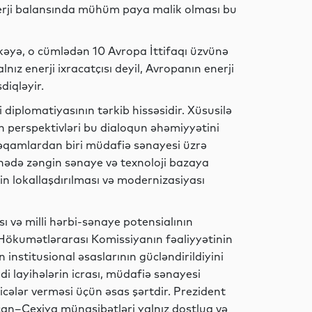
nerji balansında mühüm paya malik olması bu
İdman
kəyə, o cümlədən 10 Avropa İttifaqı üzvünə
alnız enerji ixracatçısı deyil, Avropanın enerji
diqləyir.
İqtisadiyyat
 diplomatiyasının tərkib hissəsidir. Xüsusilə
 perspektivləri bu dialoqun əhəmiyyətini
əqamlardan biri müdafiə sənayesi üzrə
ahədə zəngin sənaye və texnoloji bazaya
İqtisadiyyat
n lokallaşdırılması və modernizasiyası
 və milli hərbi-sənaye potensialının
Hökumətlərarası Komissiyanın fəaliyyətinin
İqtisadiyyat
n institusional əsaslarının gücləndirildiyini
adi layihələrin icrası, müdafiə sənayesi
icələr verməsi üçün əsas şərtdir. Prezident
an–Çexiya münasibətləri yalnız dostluq və