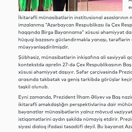
e
İkitərəfli münasibətlərin institusional əsaslarını
imzalanmış “Azərbaycan Respublikası ilə Çex Respu
haqqında Birgə Bəyannamə” xüsusi əhəmiyyət daşı
hüquqi bazasını gücləndirməklə yanaşı, tərəflərin 
müəyyənləşdirilmişdir.
Şübhəsiz, münasibətlərin inkişafına ali səviyyəli q
kontekstdə aprelin 27-də Çex Respublikasının Baş
xüsusi əhəmiyyət daşıyır. Səfər çərçivəsində Prez
arasında təkbətək və geniş tərkibdə görüşlər keç
təşkil olunub.
Eyni zamanda, Prezident İlham Əliyev və Baş naz
ikitərəfli əməkdaşlığın perspektivlərinə dair mühü
bəyanatlar münasibətlərin yalnız mövcud vəziyyəti
istiqamətlərini aydın şəkildə nümayiş etdirir. Prez
siyasi dialoq ifadəsi təsadüfi deyil. Bu bəyanat 