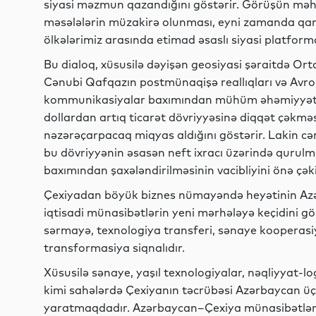
siyasi məzmun qazandığını göstərir. Görüşün məhsu
məsələlərin müzakirə olunması, eyni zamanda qarşıl
ölkələrimiz arasında etimad əsaslı siyasi platform
Bu dialoq, xüsusilə dəyişən geosiyasi şəraitdə Orta
Cənubi Qafqazın postmünaqişə reallıqları və Avro
kommunikasiyalar baxımından mühüm əhəmiyyət da
dollardan artıq ticarət dövriyyəsinə diqqət çəkməs
nəzərəçarpacaq miqyas aldığını göstərir. Lakin c
bu dövriyyənin əsasən neft ixracı üzərində qurulm
baxımından şaxələndirilməsinin vacibliyini önə çəki
Çexiyadan böyük biznes nümayəndə heyətinin Azər
iqtisadi münasibətlərin yeni mərhələyə keçidini gös
sərmayə, texnologiya transferi, sənaye kooperasiy
transformasiya siqnalıdır.
Xüsusilə sənaye, yaşıl texnologiyalar, nəqliyyat-lo
kimi sahələrdə Çexiyanın təcrübəsi Azərbaycan üçü
yaratmaqdadır. Azərbaycan–Çexiya münasibətlərin