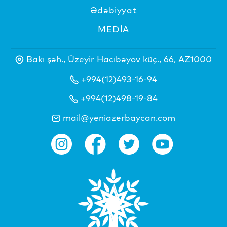
Ədəbiyyat
MEDİA
Bakı şəh., Üzeyir Hacıbəyov küç., 66, AZ1000
+994(12)493-16-94
+994(12)498-19-84
mail@yeniazerbaycan.com