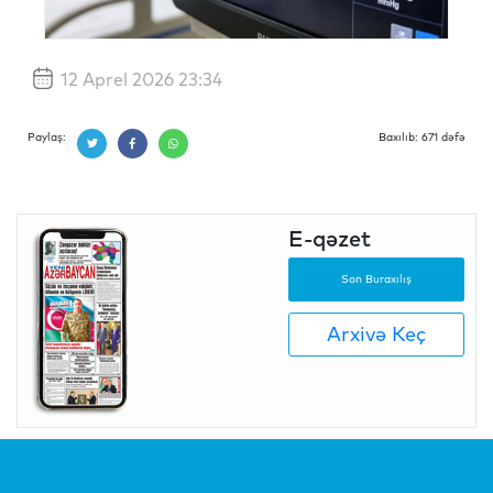
12 Aprel 2026 23:34
Paylaş:
Baxılıb: 671 dəfə
E-qəzet
Son Buraxılış
Arxivə Keç