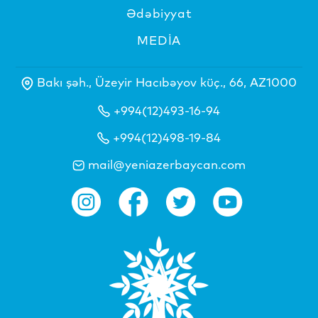
Ədəbiyyat
MEDİA
Bakı şəh., Üzeyir Hacıbəyov küç., 66, AZ1000
+994(12)493-16-94
+994(12)498-19-84
mail@yeniazerbaycan.com