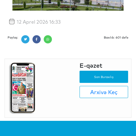
12 Aprel 2026 16:33
Paylaş:
Baxılıb: 601 dəfə
E-qəzet
Son Buraxılış
Arxivə Keç