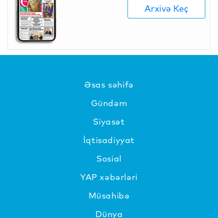
Arxivə Keç
Əsas səhifə
Gündəm
Siyasət
İqtisadiyyat
Sosial
YAP xəbərləri
Müsahibə
Dünya