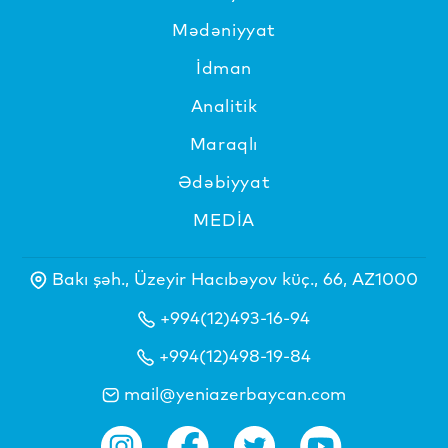
Mədəniyyat
İdman
Analitik
Maraqlı
Ədəbiyyat
MEDİA
Bakı şəh., Üzeyir Hacıbəyov küç., 66, AZ1000
+994(12)493-16-94
+994(12)498-19-84
mail@yeniazerbaycan.com