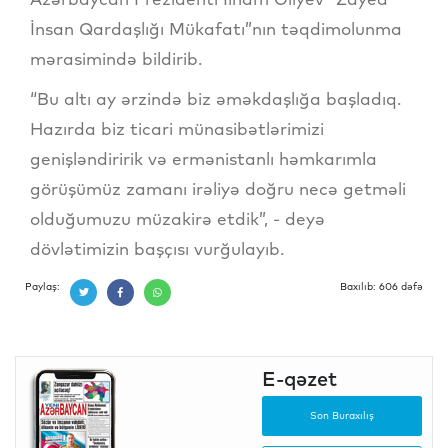
İnsan Qardaşlığı Mükafatı”nın təqdimolunma
mərasimində bildirib.
“Bu altı ay ərzində biz əməkdaşlığa başladıq.
Hazırda biz ticari münasibətlərimizi
genişləndiririk və ermənistanlı həmkarımla
görüşümüz zamanı irəliyə doğru necə getməli
olduğumuzu müzakirə etdik”, - deyə
dövlətimizin başçısı vurğulayıb.
Paylaş:
Baxılıb: 606 dəfə
E-qəzet
Son Buraxılış