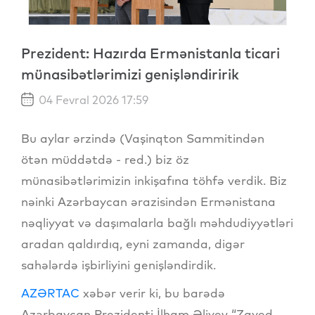
Prezident: Hazırda Ermənistanla ticari
münasibətlərimizi genişləndiririk
04 Fevral 2026 17:59
Bu aylar ərzində (Vaşinqton Sammitindən
ötən müddətdə - red.) biz öz
münasibətlərimizin inkişafına töhfə verdik. Biz
nəinki Azərbaycan ərazisindən Ermənistana
nəqliyyat və daşımalarla bağlı məhdudiyyətləri
aradan qaldırdıq, eyni zamanda, digər
sahələrdə işbirliyini genişləndirdik.
AZƏRTAC
xəbər verir ki, bu barədə
Azərbaycan Prezidenti İlham Əliyev “Zayed