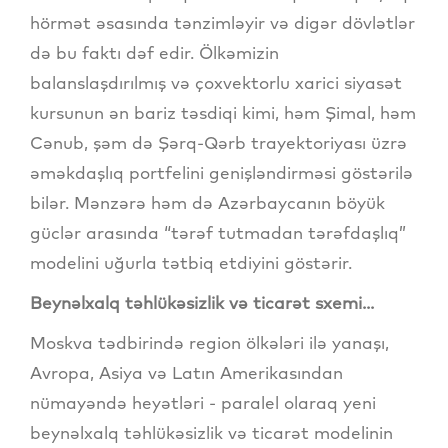
hörmət əsasında tənzimləyir və digər dövlətlər
də bu faktı dəf edir. Ölkəmizin
balanslaşdırılmış və çoxvektorlu xarici siyasət
kursunun ən bariz təsdiqi kimi, həm Şimal, həm
Cənub, şəm də Şərq-Qərb trayektoriyası üzrə
əməkdaşlıq portfelini genişləndirməsi göstərilə
bilər. Mənzərə həm də Azərbaycanın böyük
güclər arasında “tərəf tutmadan tərəfdaşlıq”
modelini uğurla tətbiq etdiyini göstərir.
Beynəlxalq təhlükəsizlik və ticarət sxemi...
Moskva tədbirində region ölkələri ilə yanaşı,
Avropa, Asiya və Latın Amerikasından
nümayəndə heyətləri - paralel olaraq yeni
beynəlxalq təhlükəsizlik və ticarət modelinin