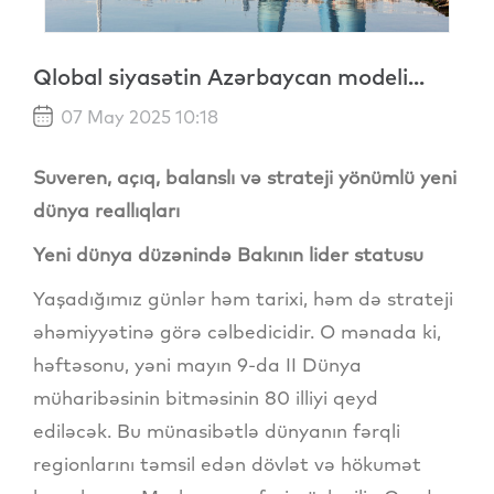
Qlobal siyasətin Azərbaycan modeli...
07 May 2025 10:18
Suveren, açıq, balanslı və strateji yönümlü yeni
dünya reallıqları
Yeni dünya düzənində Bakının lider statusu
Yaşadığımız günlər həm tarixi, həm də strateji
əhəmiyyətinə görə cəlbedicidir. O mənada ki,
həftəsonu, yəni mayın 9-da II Dünya
müharibəsinin bitməsinin 80 illiyi qeyd
ediləcək. Bu münasibətlə dünyanın fərqli
regionlarını təmsil edən dövlət və hökumət