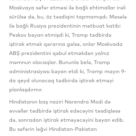
Moskvaya səfər etməsi ilə bağlı ehtimallar irəli
sürülsə də, bu, öz təsdiqini tapmamışdı. Məsələ
ilə bağlı Rusiya prezidentinin mətbuat katibi
Peskov bəyan etmişdi ki, Tramp tədbirdə
iştirak etmək qərarına gəlsə, onlar Moskvada
ABŞ prezidentini qəbul etməkdən yalnız
məmnun olacaqlar. Bununla belə, Tramp
administrasiyası bəyan etdi ki, Tramp mayın 9-
da qeyd olunacaq tədbirdə iştirak etməyi
planlaşdırmır.
Hindistanın baş naziri Narendra Modi də
əvvəllər tədbirdə iştirak edəcəyini təsdiqləsə
də, sonradan iştirak etməyəcəyini bəyan edib.
Bu səfərin ləğvi Hindistan-Pakistan