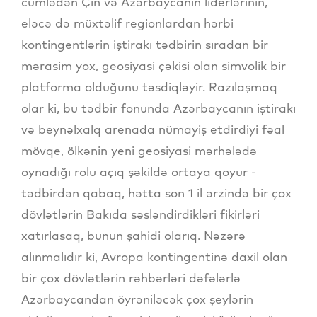
cümlədən Çin və Azərbaycanın liderlərinin,
eləcə də müxtəlif regionlardan hərbi
kontingentlərin iştirakı tədbirin sıradan bir
mərasim yox, geosiyasi çəkisi olan simvolik bir
platforma olduğunu təsdiqləyir. Razılaşmaq
olar ki, bu tədbir fonunda Azərbaycanın iştirakı
və beynəlxalq arenada nümayiş etdirdiyi fəal
mövqe, ölkənin yeni geosiyasi mərhələdə
oynadığı rolu açıq şəkildə ortaya qoyur -
tədbirdən qabaq, hətta son 1 il ərzində bir çox
dövlətlərin Bakıda səsləndirdikləri fikirləri
xatırlasaq, bunun şahidi olarıq. Nəzərə
alınmalıdır ki, Avropa kontingentinə daxil olan
bir çox dövlətlərin rəhbərləri dəfələrlə
Azərbaycandan öyrəniləcək çox şeylərin