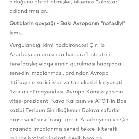
olduğunu etiraf etmişlər, ölkəmizi “xilaskar”
adlandırmışlar...
Qütblərin qovşağı - Bakı Avropanın “nəfəsliyi”
kimi...
Vurğulandığı kimi, tədbiröncəsi Çin ilə
Azərbaycan arasında hərtərəfli strateji
tərəfdaşlıq əlaqələrinin qurulması haqqında
sənədin imzalanması, ardından Avropa
İttifaqının xarici işlər və təhlükəsizlik siyasəti
üzrə ali nümayəndəsi, Avropa Komissiyasının
vitse-prezidenti Kaya Kallasın və ATƏT-in Baş
katibi Feridun Sinirlioğlunun Bakıya səfərləri
prosesə xüsusi “rəng” qatır. Azərbaycan və Çin
arasında imzalanmış sənəd təkcə ikitərəfli
münasibətlərin inkişafı deyil, həm də