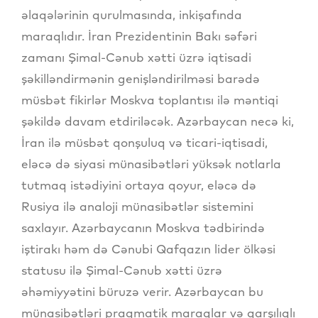
əlaqələrinin qurulmasında, inkişafında
maraqlıdır. İran Prezidentinin Bakı səfəri
zamanı Şimal-Cənub xətti üzrə iqtisadi
şəkilləndirmənin genişləndirilməsi barədə
müsbət fikirlər Moskva toplantısı ilə məntiqi
şəkildə davam etdiriləcək. Azərbaycan necə ki,
İran ilə müsbət qonşuluq və ticari-iqtisadi,
eləcə də siyasi münasibətləri yüksək notlarla
tutmaq istədiyini ortaya qoyur, eləcə də
Rusiya ilə analoji münasibətlər sistemini
saxlayır. Azərbaycanın Moskva tədbirində
iştirakı həm də Cənubi Qafqazın lider ölkəsi
statusu ilə Şimal-Cənub xətti üzrə
əhəmiyyətini büruzə verir. Azərbaycan bu
münasibətləri praqmatik maraqlar və qarşılıqlı