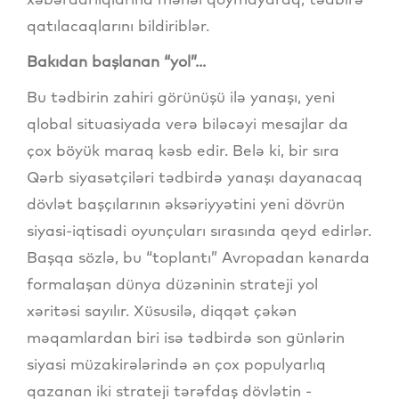
qatılacaqlarını bildiriblər.
Bakıdan başlanan “yol”...
Bu tədbirin zahiri görünüşü ilə yanaşı, yeni
qlobal situasiyada verə biləcəyi mesajlar da
çox böyük maraq kəsb edir. Belə ki, bir sıra
Qərb siyasətçiləri tədbirdə yanaşı dayanacaq
dövlət başçılarının əksəriyyətini yeni dövrün
siyasi-iqtisadi oyunçuları sırasında qeyd edirlər.
Başqa sözlə, bu “toplantı” Avropadan kənarda
formalaşan dünya düzəninin strateji yol
xəritəsi sayılır. Xüsusilə, diqqət çəkən
məqamlardan biri isə tədbirdə son günlərin
siyasi müzakirələrində ən çox populyarlıq
qazanan iki strateji tərəfdaş dövlətin -