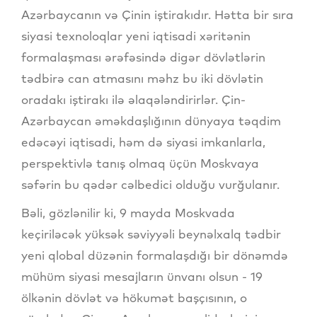
Azərbaycanın və Çinin iştirakıdır. Hətta bir sıra
siyasi texnoloqlar yeni iqtisadi xəritənin
formalaşması ərəfəsində digər dövlətlərin
tədbirə can atmasını məhz bu iki dövlətin
oradakı iştirakı ilə əlaqələndirirlər. Çin-
Azərbaycan əməkdaşlığının dünyaya təqdim
edəcəyi iqtisadi, həm də siyasi imkanlarla,
perspektivlə tanış olmaq üçün Moskvaya
səfərin bu qədər cəlbedici olduğu vurğulanır.
Bəli, gözlənilir ki, 9 mayda Moskvada
keçiriləcək yüksək səviyyəli beynəlxalq tədbir
yeni qlobal düzənin formalaşdığı bir dönəmdə
mühüm siyasi mesajların ünvanı olsun - 19
ölkənin dövlət və hökumət başçısının, o