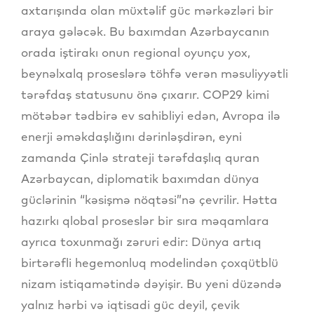
axtarışında olan müxtəlif güc mərkəzləri bir
araya gələcək. Bu baxımdan Azərbaycanın
orada iştirakı onun regional oyunçu yox,
beynəlxalq proseslərə töhfə verən məsuliyyətli
tərəfdaş statusunu önə çıxarır. COP29 kimi
mötəbər tədbirə ev sahibliyi edən, Avropa ilə
enerji əməkdaşlığını dərinləşdirən, eyni
zamanda Çinlə strateji tərəfdaşlıq quran
Azərbaycan, diplomatik baxımdan dünya
güclərinin “kəsişmə nöqtəsi”nə çevrilir. Hətta
hazırkı qlobal proseslər bir sıra məqamlara
ayrıca toxunmağı zəruri edir: Dünya artıq
birtərəfli hegemonluq modelindən çoxqütblü
nizam istiqamətində dəyişir. Bu yeni düzəndə
yalnız hərbi və iqtisadi güc deyil, çevik