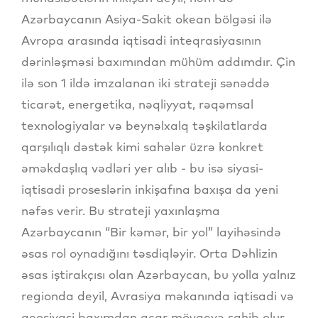
Azərbaycanın Asiya-Sakit okean bölgəsi ilə
Avropa arasında iqtisadi inteqrasiyasının
dərinləşməsi baxımından mühüm addımdır. Çin
ilə son 1 ildə imzalanan iki strateji sənəddə
ticarət, energetika, nəqliyyat, rəqəmsal
texnologiyalar və beynəlxalq təşkilatlarda
qarşılıqlı dəstək kimi sahələr üzrə konkret
əməkdaşlıq vədləri yer alıb - bu isə siyasi-
iqtisadi proseslərin inkişafına baxışa da yeni
nəfəs verir. Bu strateji yaxınlaşma
Azərbaycanın “Bir kəmər, bir yol” layihəsində
əsas rol oynadığını təsdiqləyir. Orta Dəhlizin
əsas iştirakçısı olan Azərbaycan, bu yolla yalnız
regionda deyil, Avrasiya məkanında iqtisadi və
geosiyasi baxımdan açar mövqeyə sahib olur.