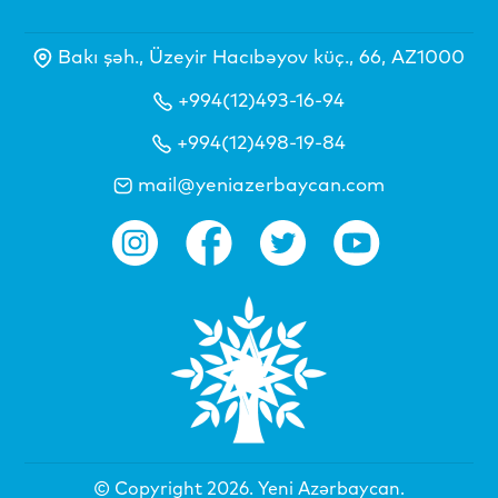
Bakı şəh., Üzeyir Hacıbəyov küç., 66, AZ1000
+994(12)493-16-94
+994(12)498-19-84
mail@yeniazerbaycan.com
© Copyright 2026.
Yeni Azərbaycan
.