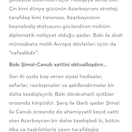
Çin kimi dünya gücünün Azərbaycanı strateji
tərəfdaş kimi tanıması, Azərbaycanın
beynəlxalq statusunu gücləndirən mühüm
diplomatik nailiyyət olduğu qədər, Bakı ilə dost
münasibətə malik Avropa dövlətləri üçün də
“nəfəslikdir”.
Bakı Şimal-Cənub xəttini aktuallaşdırır...
Son iki ayda baş verən siyasi hadisələr,
səfərlər, razılaşmalar və şəkilləndirmələr bir
daha təsdiqləyirik, Bakı dördcəhətli qütblər
arasında körpüdür. Şərq ilə Qərb qədər Şimal
ilə Cənub arasında da əhəmiyyətli keçid xətti
olan Azərbaycan bir daha təsdiqlədi ki, bütün
ölkə və təşkilatlarla yaxın tərəfdaşlıq