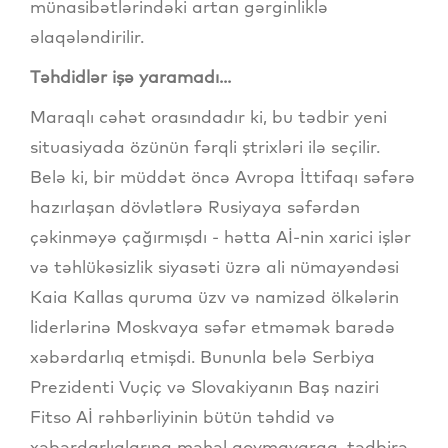
münasibətlərindəki artan gərginliklə
əlaqələndirilir.
Təhdidlər işə yaramadı...
Maraqlı cəhət orasındadır ki, bu tədbir yeni
situasiyada özünün fərqli ştrixləri ilə seçilir.
Belə ki, bir müddət öncə Avropa İttifaqı səfərə
hazırlaşan dövlətlərə Rusiyaya səfərdən
çəkinməyə çağırmışdı - hətta Aİ-nin xarici işlər
və təhlükəsizlik siyasəti üzrə ali nümayəndəsi
Kaia Kallas quruma üzv və namizəd ölkələrin
liderlərinə Moskvaya səfər etməmək barədə
xəbərdarlıq etmişdi. Bununla belə Serbiya
Prezidenti Vuçiç və Slovakiyanın Baş naziri
Fitso Aİ rəhbərliyinin bütün təhdid və
xəbərdarlıqlarına məhəl qoymayaraq, tədbirə