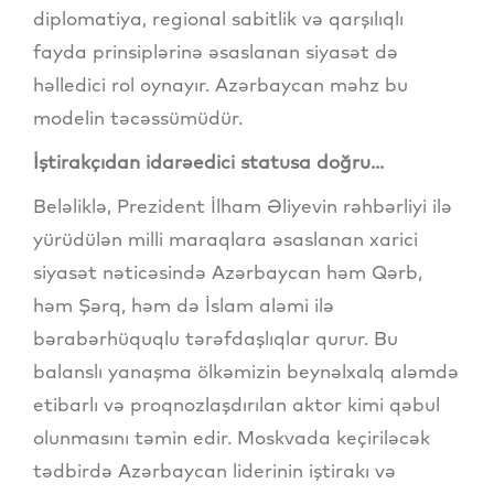
diplomatiya, regional sabitlik və qarşılıqlı
fayda prinsiplərinə əsaslanan siyasət də
həlledici rol oynayır. Azərbaycan məhz bu
modelin təcəssümüdür.
İştirakçıdan idarəedici statusa doğru...
Beləliklə, Prezident İlham Əliyevin rəhbərliyi ilə
yürüdülən milli maraqlara əsaslanan xarici
siyasət nəticəsində Azərbaycan həm Qərb,
həm Şərq, həm də İslam aləmi ilə
bərabərhüquqlu tərəfdaşlıqlar qurur. Bu
balanslı yanaşma ölkəmizin beynəlxalq aləmdə
etibarlı və proqnozlaşdırılan aktor kimi qəbul
olunmasını təmin edir. Moskvada keçiriləcək
tədbirdə Azərbaycan liderinin iştirakı və