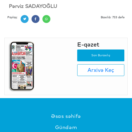
Pərviz SADAYOĞLU
Paylaş:
Baxılıb: 733 dəfə
E-qəzet
Son Buraxılış
Arxivə Keç
Əsas səhifə
Gündəm