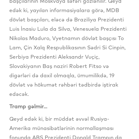
başçılarının Moskvaya səfəri gözlənilir. Qeyd
edək ki, yayılan informasiyalara görə, MDB
dövlət başçıları, eləcə də Braziliya Prezidenti
Luis İnasiu Lula da Silva, Venesuela Prezidenti
Nikolas Maduro, Vyetnamın dövlət başçısı To
Lam, Çin Xalq Respublikasının Sədri Si Cinpin,
Serbiya Prezidenti Aleksandr Vuçiç,
Slovakiyanın Baş naziri Robert Fitso və
digərləri də daxil olmaqla, ümumilikdə, 19
dövlət və hökumət rəhbəri tədbirdə iştirak
edəcək.
Tramp gəlmir...
Qeyd edək ki, bir müddət əvvəl Rusiya-
Amerika münasibətlərinin normallaşması
fonunda ABŞ Prezidenti Donald Trampın da