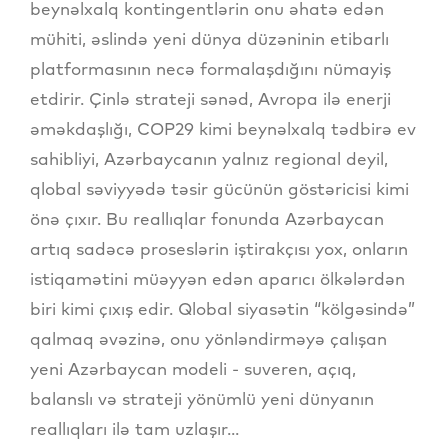
beynəlxalq kontingentlərin onu əhatə edən
mühiti, əslində yeni dünya düzəninin etibarlı
platformasının necə formalaşdığını nümayiş
etdirir. Çinlə strateji sənəd, Avropa ilə enerji
əməkdaşlığı, COP29 kimi beynəlxalq tədbirə ev
sahibliyi, Azərbaycanın yalnız regional deyil,
qlobal səviyyədə təsir gücünün göstəricisi kimi
önə çıxır. Bu reallıqlar fonunda Azərbaycan
artıq sadəcə proseslərin iştirakçısı yox, onların
istiqamətini müəyyən edən aparıcı ölkələrdən
biri kimi çıxış edir. Qlobal siyasətin “kölgəsində”
qalmaq əvəzinə, onu yönləndirməyə çalışan
yeni Azərbaycan modeli - suveren, açıq,
balanslı və strateji yönümlü yeni dünyanın
reallıqları ilə tam uzlaşır...