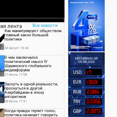
ая лента
Все новости
Как манипулируют обществом:
главный закон большой
политики
04 Август 16:44
В чем заключался
MƏZƏNNƏLƏR
политический смысл IV
09.08.2026
Шушинского глобального
медиафорума
1.7
21 Июль 17:08
1.9591
Заснуть в одной реальности,
проснуться в другой…
2.0816
Азербайджан в эпоху
алгоритмов
0.0356
08 Июль 17:51
Когда правда теряет голос,
2.2873
политика начинает говорить