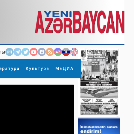
ты
AZ
RU
EN
ература
Культура
МЕДИА
×