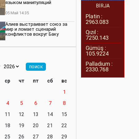
языком манипуляций
BİRJA
05 Май 14:35
Platin :
2963.083
Алиев выстраивает союз за
мир и ломает сценарий
Qızıl :
конфликтов вокруг Баку
7250.143
27 Апрель 14:07
Gümüş :
105.9224
Баку меняет правила. Страны
Южного Кавказа усиливают
Palladium :
значимость региона
2330.768
08 Апрель 14:28
ср
чт
пт
сб
вс
Глобальная игра сил:
1
нейтралитета больше не будет
4
5
6
7
8
11 Март 16:36
11
12
13
14
15
Видимо, действительно
президенту приходится все
18
19
20
21
22
делать самому
25
26
27
28
29