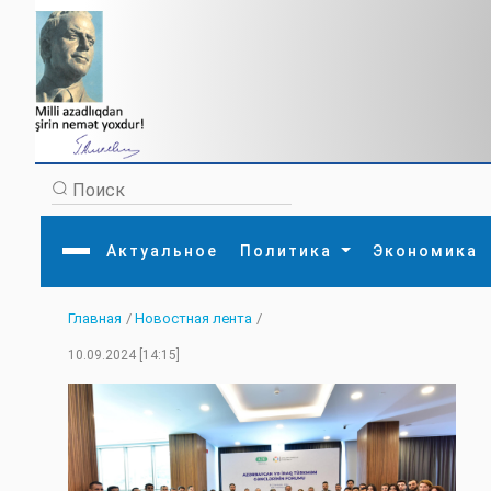
Актуальное
Политика
Экономика
Главная
/
Новостная лента
/
Главная
Литература
Политика
Обще
10.09.2024 [14:15]
Актуальное
МЕДИА
Внешняя политика
Тури
Экономика
Внутренняя политика
Наук
Аналитика
Рели
Культура
Прои
Интервью
Диас