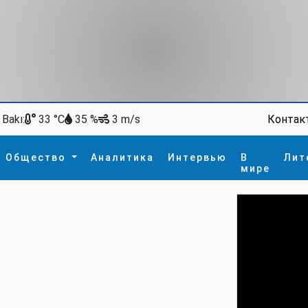
Bakı:
Контак
33 °C
35 %
3 m/s
Общество
Аналитика
Интервью
В
Лит
мире
ство
В мире
Спорт
Интересное
зм
İdman
Новые технологии
а
гия
сшествие
пора