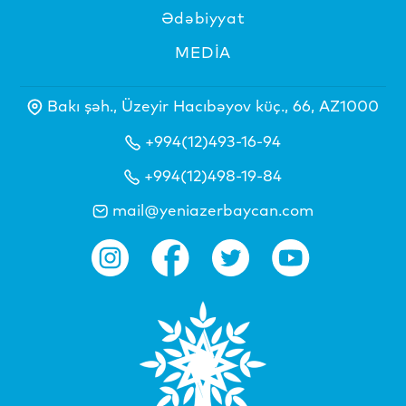
Ədəbiyyat
MEDİA
Bakı şəh., Üzeyir Hacıbəyov küç., 66, AZ1000
+994(12)493-16-94
+994(12)498-19-84
mail@yeniazerbaycan.com