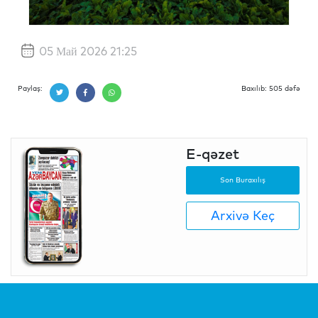
05 Май 2026 21:25
Paylaş:
Baxılıb: 505 dəfə
E-qəzet
Son Buraxılış
Arxivə Keç