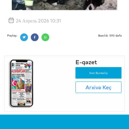
24 Апрель 2026 10:31
Paylaş:
Baxılıb: 593 dəfə
E-qəzet
Son Buraxılış
Arxivə Keç