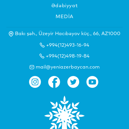
Ədəbiyyat
MEDİA
Bakı şəh., Üzeyir Hacıbəyov küç., 66, AZ1000
+994(12)493-16-94
+994(12)498-19-84
mail@yeniazerbaycan.com