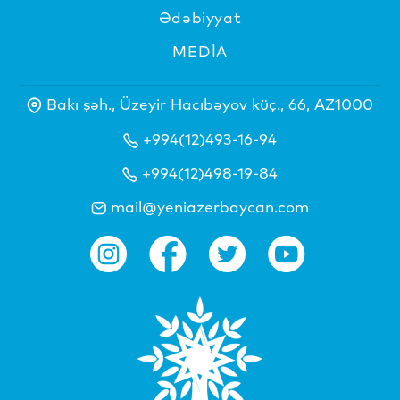
Ədəbiyyat
MEDİA
Bakı şəh., Üzeyir Hacıbəyov küç., 66, AZ1000
+994(12)493-16-94
+994(12)498-19-84
mail@yeniazerbaycan.com