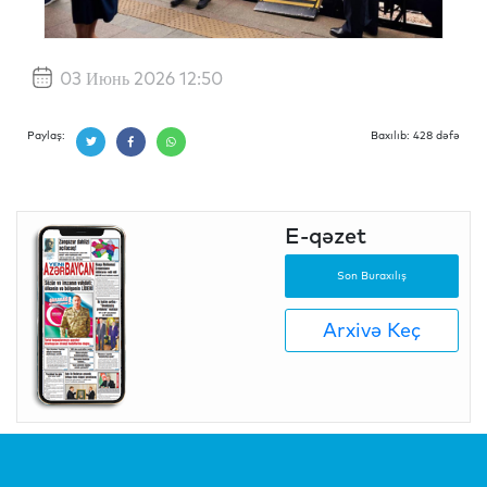
03 Июнь 2026 12:50
Paylaş:
Baxılıb: 428 dəfə
E-qəzet
Son Buraxılış
Arxivə Keç