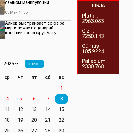
языком манипуляций
BİRJA
05 Май 14:35
Platin :
2963.083
Алиев выстраивает союз за
мир и ломает сценарий
Qızıl :
конфликтов вокруг Баку
7250.143
27 Апрель 14:07
Gümüş :
105.9224
Баку меняет правила. Страны
Южного Кавказа усиливают
Palladium :
значимость региона
2330.768
08 Апрель 14:28
ср
чт
пт
сб
вс
Глобальная игра сил:
1
нейтралитета больше не будет
4
5
6
7
8
11 Март 16:36
11
12
13
14
15
Видимо, действительно
президенту приходится все
18
19
20
21
22
делать самому
25
26
27
28
29