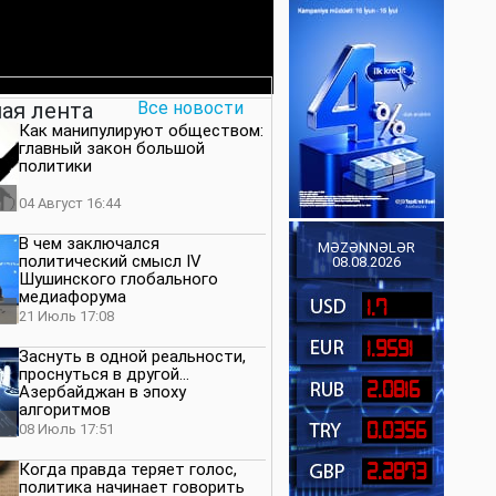
ая лента
Все новости
Как манипулируют обществом:
главный закон большой
политики
04 Август 16:44
В чем заключался
MƏZƏNNƏLƏR
политический смысл IV
08.08.2026
Шушинского глобального
медиафорума
1.7
21 Июль 17:08
1.9591
Заснуть в одной реальности,
проснуться в другой…
2.0816
Азербайджан в эпоху
алгоритмов
0.0356
08 Июль 17:51
Когда правда теряет голос,
2.2873
политика начинает говорить