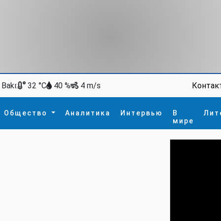
Bakı:
Контак
32 °C
40 %
4 m/s
Общество
Аналитика
Интервью
В
Лит
мире
ство
В мире
Спорт
Интересное
зм
İdman
Новые технологии
а
гия
сшествие
пора