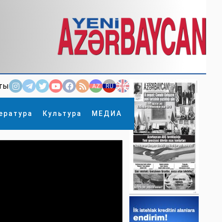
ты
AZ
RU
EN
ература
Культура
МЕДИА
×