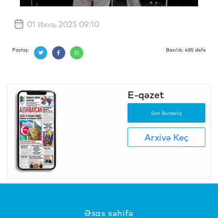
01 Июль 2025 09:10
Paylaş:
Baxılıb: 485 dəfə
E-qəzet
Son Buraxılış
Arxivə Keç
Əsas səhifə