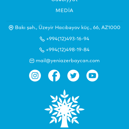
MEDİA
Bakı şəh., Üzeyir Hacıbəyov küç., 66, AZ1000
+994(12)493-16-94
+994(12)498-19-84
mail@yeniazerbaycan.com