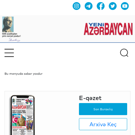
Bu menyuda xəbər yoxdur
E-qəzet
Son Buraxılış
Arxivə Keç