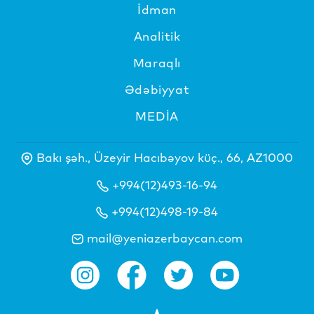
İdman
Analitik
Maraqlı
Ədəbiyyat
MEDİA
Bakı şəh., Üzeyir Hacıbəyov küç., 66, AZ1000
+994(12)493-16-94
+994(12)498-19-84
mail@yeniazerbaycan.com