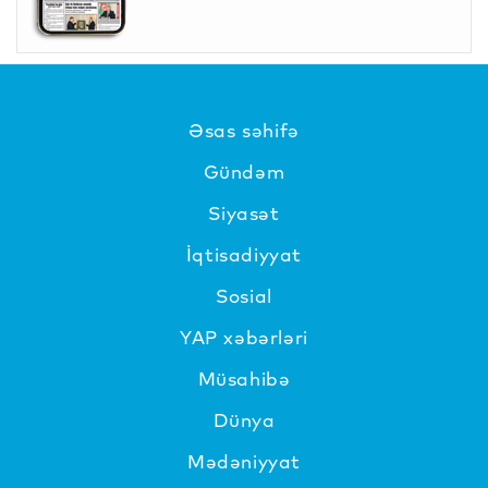
Əsas səhifə
Gündəm
Siyasət
İqtisadiyyat
Sosial
YAP xəbərləri
Müsahibə
Dünya
Mədəniyyat