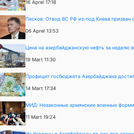
16 Aprel 17:18
Песков: Отвод ВС РФ из-под Киева призван 
06 Aprel 13:53
Цена на азербайджанскую нефть за неделю 
19 Mart 11:30
Профицит госбюджета Азербайджана достиг
14 Mart 17:34
МИД: Незаконные армянские военные форми
11 Mart 19:24
Из Украины в Азербайджан до сих пор эвак