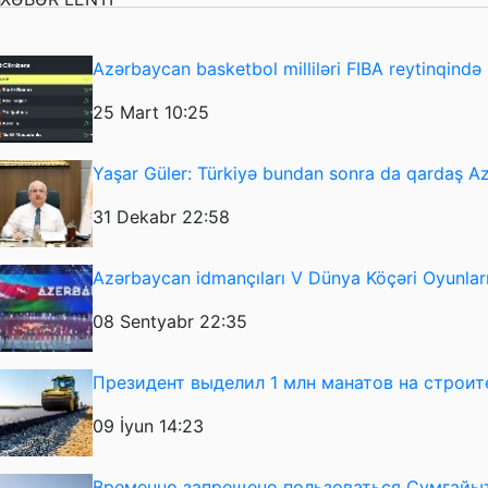
Azərbaycan basketbol milliləri FIBA reytinqində i
25 Mart 10:25
Yaşar Güler: Türkiyə bundan sonra da qardaş 
31 Dekabr 22:58
Azərbaycan idmançıları V Dünya Köçəri Oyunlarını
08 Sentyabr 22:35
Президент выделил 1 млн манатов на строит
09 İyun 14:23
Временно запрещено пользоваться Сумгайы