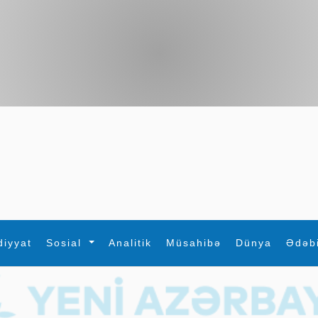
diyyat
Sosial
Analitik
Müsahibə
Dünya
Ədəb