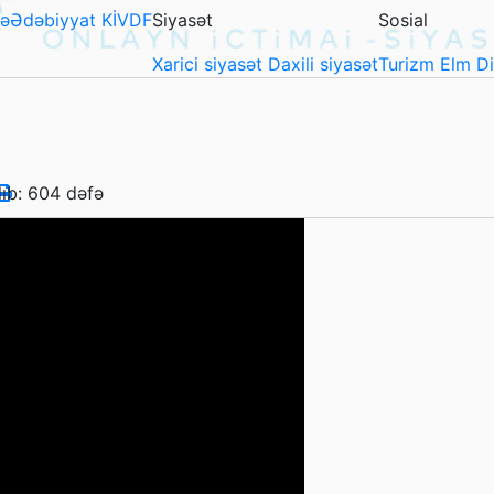
ə
Ədəbiyyat
KİVDF
Siyasət
Sosial
Xarici siyasət
Daxili siyasət
Turizm
Elm
D
lıb: 604 dəfə