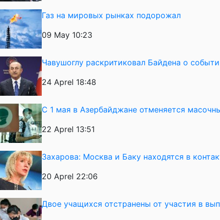
Газ на мировых рынках подорожал
09 May 10:23
Чавушоглу раскритиковал Байдена о события
24 Aprel 18:48
С 1 мая в Азербайджане отменяется масоч
22 Aprel 13:51
Захарова: Москва и Баку находятся в конта
20 Aprel 22:06
Двое учащихся отстранены от участия в вы