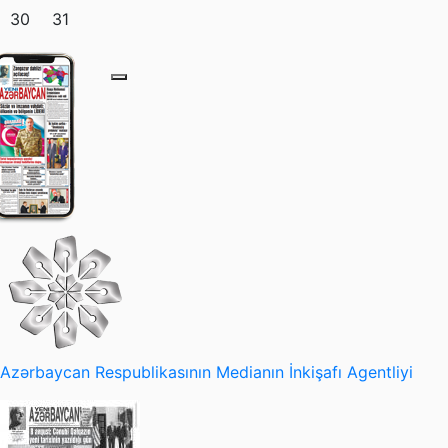
30
31
Azərbaycan Respublikasının Medianın İnkişafı Agentliyi