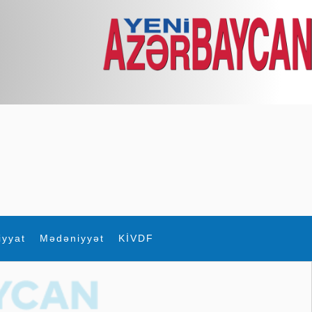
iyyat
Mədəniyyət
KİVDF