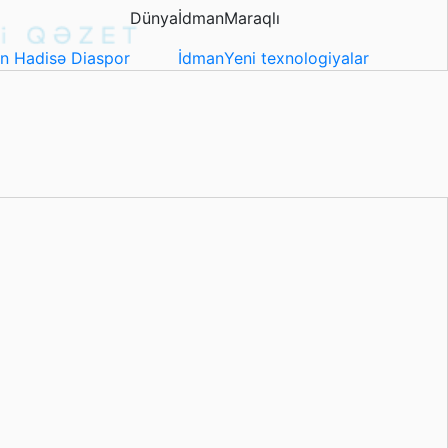
Dünya
İdman
Maraqlı
in
Hadisə
Diaspor
İdman
Yeni texnologiyalar