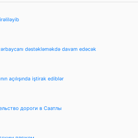
rəliləyib
Azərbaycanı dəstəkləməkdə davam edəcək
n açılışında iştirak ediblər
ельство дороги в Саатлы
тским пляжем