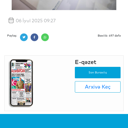
06 İyul 2025 09:27
Paylaş:
Baxılıb: 497 dəfə
E-qəzet
Son Buraxılış
Arxivə Keç