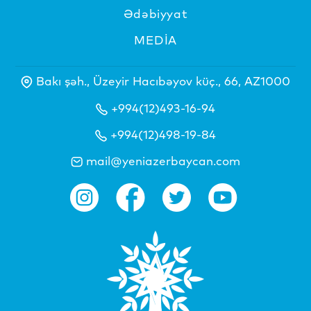
Ədəbiyyat
MEDİA
Bakı şəh., Üzeyir Hacıbəyov küç., 66, AZ1000
+994(12)493-16-94
+994(12)498-19-84
mail@yeniazerbaycan.com