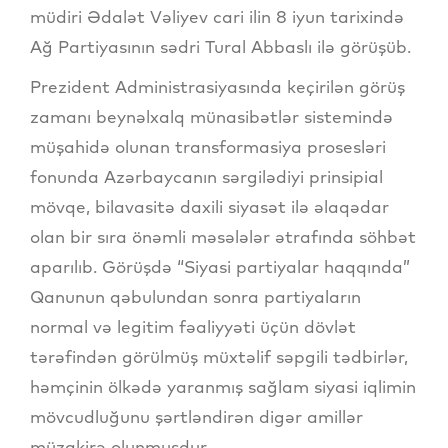
müdiri Ədalət Vəliyev cari ilin 8 iyun tarixində
Ağ Partiyasının sədri Tural Abbaslı ilə görüşüb.
Prezident Administrasiyasında keçirilən görüş
zamanı beynəlxalq münasibətlər sistemində
müşahidə olunan transformasiya prosesləri
fonunda Azərbaycanın sərgilədiyi prinsipial
mövqe, bilavasitə daxili siyasət ilə əlaqədar
olan bir sıra önəmli məsələlər ətrafında söhbət
aparılıb. Görüşdə “Siyasi partiyalar haqqında”
Qanunun qəbulundan sonra partiyaların
normal və legitim fəaliyyəti üçün dövlət
tərəfindən görülmüş müxtəlif səpgili tədbirlər,
həmçinin ölkədə yaranmış sağlam siyasi iqlimin
mövcudluğunu şərtləndirən digər amillər
müzakirə olunmuşdur.