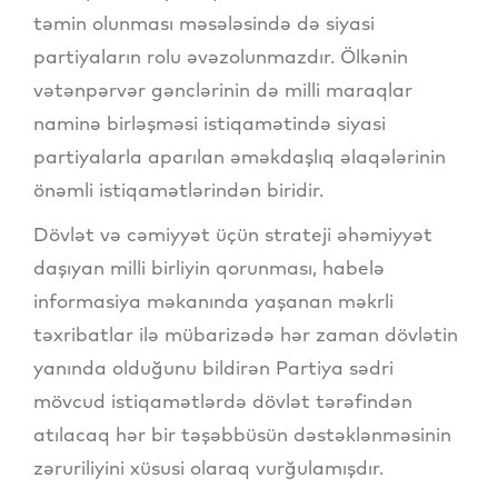
təmin olunması məsələsində də siyasi
partiyaların rolu əvəzolunmazdır. Ölkənin
vətənpərvər gənclərinin də milli maraqlar
naminə birləşməsi istiqamətində siyasi
partiyalarla aparılan əməkdaşlıq əlaqələrinin
önəmli istiqamətlərindən biridir.
Dövlət və cəmiyyət üçün strateji əhəmiyyət
daşıyan milli birliyin qorunması, habelə
informasiya məkanında yaşanan məkrli
təxribatlar ilə mübarizədə hər zaman dövlətin
yanında olduğunu bildirən Partiya sədri
mövcud istiqamətlərdə dövlət tərəfindən
atılacaq hər bir təşəbbüsün dəstəklənməsinin
zəruriliyini xüsusi olaraq vurğulamışdır.