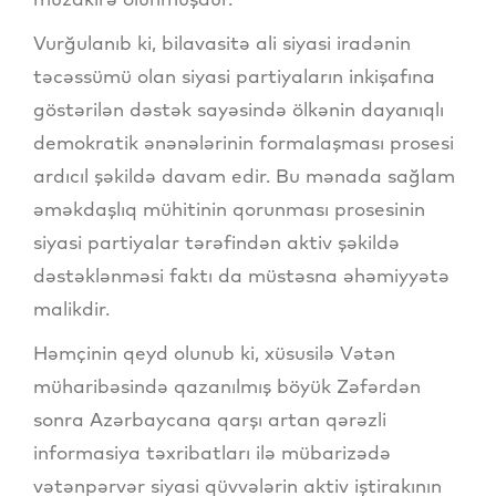
Vurğulanıb ki, bilavasitə ali siyasi iradənin
təcəssümü olan siyasi partiyaların inkişafına
göstərilən dəstək sayəsində ölkənin dayanıqlı
demokratik ənənələrinin formalaşması prosesi
ardıcıl şəkildə davam edir. Bu mənada sağlam
əməkdaşlıq mühitinin qorunması prosesinin
siyasi partiyalar tərəfindən aktiv şəkildə
dəstəklənməsi faktı da müstəsna əhəmiyyətə
malikdir.
Həmçinin qeyd olunub ki, xüsusilə Vətən
müharibəsində qazanılmış böyük Zəfərdən
sonra Azərbaycana qarşı artan qərəzli
informasiya təxribatları ilə mübarizədə
vətənpərvər siyasi qüvvələrin aktiv iştirakının