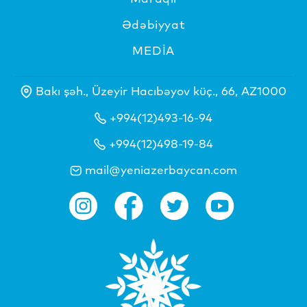
Ədəbiyyat
MEDİA
Bakı şəh., Üzeyir Hacıbəyov küç., 66, AZ1000
+994(12)493-16-94
+994(12)498-19-84
mail@yeniazerbaycan.com