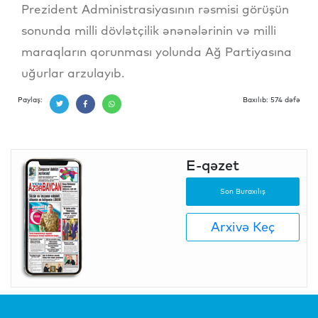
Prezident Administrasiyasının rəsmisi görüşün
sonunda milli dövlətçilik ənənələrinin və milli
maraqların qorunması yolunda Ağ Partiyasına
uğurlar arzulayıb.
Paylaş:
Baxılıb: 574 dəfə
E-qəzet
Son Buraxılış
Arxivə Keç