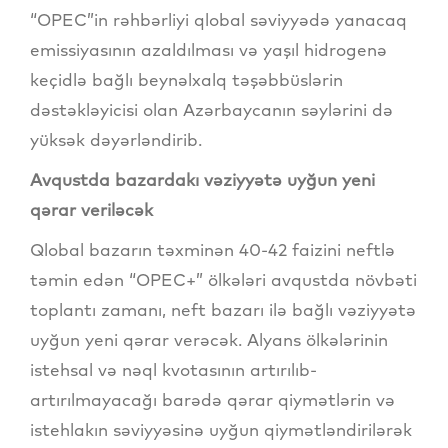
“OPEC”in rəhbərliyi qlobal səviyyədə yanacaq
emissiyasının azaldılması və yaşıl hidrogenə
keçidlə bağlı beynəlxalq təşəbbüslərin
dəstəkləyicisi olan Azərbaycanın səylərini də
yüksək dəyərləndirib.
Avqustda bazardakı vəziyyətə uyğun yeni
qərar veriləcək
Qlobal bazarın təxminən 40-42 faizini neftlə
təmin edən “OPEC+” ölkələri avqustda növbəti
toplantı zamanı, neft bazarı ilə bağlı vəziyyətə
uyğun yeni qərar verəcək. Alyans ölkələrinin
istehsal və nəql kvotasının artırılıb-
artırılmayacağı barədə qərar qiymətlərin və
istehlakın səviyyəsinə uyğun qiymətləndirilərək