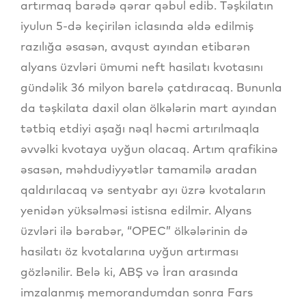
artırmaq barədə qərar qəbul edib. Təşkilatın
iyulun 5-də keçirilən iclasında əldə edilmiş
razılığa əsasən, avqust ayından etibarən
alyans üzvləri ümumi neft hasilatı kvotasını
gündəlik 36 milyon barelə çatdıracaq. Bununla
da təşkilata daxil olan ölkələrin mart ayından
tətbiq etdiyi aşağı nəql həcmi artırılmaqla
əvvəlki kvotaya uyğun olacaq. Artım qrafikinə
əsasən, məhdudiyyətlər tamamilə aradan
qaldırılacaq və sentyabr ayı üzrə kvotaların
yenidən yüksəlməsi istisna edilmir. Alyans
üzvləri ilə bərabər, “OPEC” ölkələrinin də
hasilatı öz kvotalarına uyğun artırması
gözlənilir. Belə ki, ABŞ və İran arasında
imzalanmış memorandumdan sonra Fars