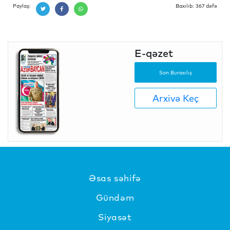
Paylaş:
Baxılıb: 367 dəfə
E-qəzet
Son Buraxılış
Arxivə Keç
Əsas səhifə
Gündəm
Siyasət