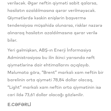
veriləcək. Əgər neftin qiyməti sabit qalarsa,
hasilatın azaldılmasına qərar verilməyəcək.
Qiymətlərdə kəskin enişlərin başvermə
tendensiyası müşahidə olunarsa, risklər nəzərə
alınaraq hasilatın azaldılmasına qərar verilə
bilər.
Yeri gəlmişkən, ABŞ-ın Enerji İnformasiya
Administrasiyası bu ilin ikinci yarısında neft
qiymətlərinə dair ehtimallarını açıqlayıb.
Məlumata görə, “Brent” markalı xam neftin bir
barelinin orta qiyməti 78,84 dollar olacaq,
“Light” markalı xam neftin orta qiymətinin isə
cari ildə 73,61 dollar olacağı gözlənilir.
E.CƏFƏRLİ