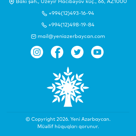
Bakı şəh., Üzeyir Hacıbəyov küç., 66, AZ1000
+994(12)493-16-94
+994(12)498-19-84
mail@yeniazerbaycan.com
© Copyright 2026.
Yeni Azərbaycan
.
Müəllif hüquqları qorunur.