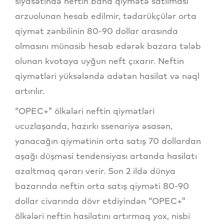
siyasətində neftin baha qiymətə satılması
arzuolunan hesab edilmir, tədarükçülər orta
qiymət zənbilinin 80-90 dollar arasında
olmasını münasib hesab edərək bazara tələb
olunan kvotaya uyğun neft çıxarır. Neftin
qiymətləri yüksələndə adətən hasilat və nəql
artırılır.
“OPEC+” ölkələri neftin qiymətləri
ucuzlaşanda, hazırkı ssenariyə əsasən,
yanacağın qiymətinin orta satış 70 dollardan
aşağı düşməsi tendensiyası artanda hasilatı
azaltmaq qərarı verir. Son 2 ildə dünya
bazarında neftin orta satış qiyməti 80-90
dollar civarında dövr etdiyindən “OPEC+”
ölkələri neftin hasilatını artırmaq yox, nisbi