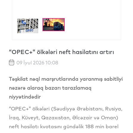
“OPEC+” ölkələri neft hasilatını artırı
09 İyul 2026 10:08
Təşkilat nəql marşrutlarında yaranmış sabitliyi
nəzərə alaraq bazarı tarazlamaq
niyyətindədir
“OPEC+” ölkələri (Səudiyyə Ərəbistanı, Rusiya,
İraq, Küveyt, Qazaxıstan, Əlcəzair və Oman)
neft hasilatı kvotasını gündəlik 188 min barel