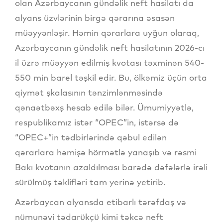
olan Azərbaycanın gündəlik neft hasilatı da
alyans üzvlərinin birgə qərarına əsasən
müəyyənləşir. Həmin qərarlara uyğun olaraq,
Azərbaycanın gündəlik neft hasilatının 2026-cı
il üzrə müəyyən edilmiş kvotası təxminən 540-
550 min barel təşkil edir. Bu, ölkəmiz üçün orta
qiymət şkalasının tənzimlənməsində
qənaətbəxş hesab edilə bilər. Ümumiyyətlə,
respublikamız istər “OPEC”in, istərsə də
“OPEC+”in tədbirlərində qəbul edilən
qərarlara həmişə hörmətlə yanaşıb və rəsmi
Bakı kvotanın azaldılması barədə dəfələrlə irəli
sürülmüş təklifləri tam yerinə yetirib.
Azərbaycan alyansda etibarlı tərəfdaş və
nümunəvi tədarükçü kimi təkcə neft