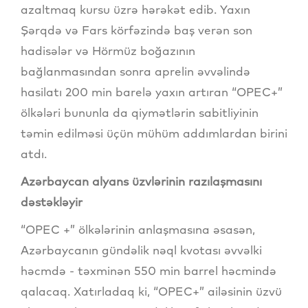
azaltmaq kursu üzrə hərəkət edib. Yaxın
Şərqdə və Fars körfəzində baş verən son
hadisələr və Hörmüz boğazının
bağlanmasından sonra aprelin əvvəlində
hasilatı 200 min barelə yaxın artıran “OPEC+”
ölkələri bununla da qiymətlərin sabitliyinin
təmin edilməsi üçün mühüm addımlardan birini
atdı.
Azərbaycan alyans üzvlərinin razılaşmasını
dəstəkləyir
“OPEC +” ölkələrinin anlaşmasına əsasən,
Azərbaycanın gündəlik nəql kvotası əvvəlki
həcmdə - təxminən 550 min barrel həcmində
qalacaq. Xatırladaq ki, “OPEC+” ailəsinin üzvü