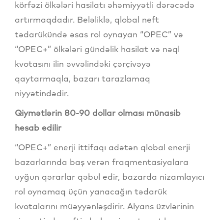
körfəzi ölkələri hasilatı əhəmiyyətli dərəcədə
artırmaqdadır. Beləliklə, qlobal neft
tədarükündə əsas rol oynayan “OPEC” və
“OPEC+” ölkələri gündəlik hasilat və nəql
kvotasını ilin əvvəlindəki çərçivəyə
qaytarmaqla, bazarı tarazlamaq
niyyətindədir.
Qiymətlərin 80-90 dollar olması münasib
hesab edilir
“OPEC+” enerji ittifaqı adətən qlobal enerji
bazarlarında baş verən fraqmentasiyalara
uyğun qərarlar qəbul edir, bazarda nizamlayıcı
rol oynamaq üçün yanacağın tədarük
kvotalarını müəyyənləşdirir. Alyans üzvlərinin