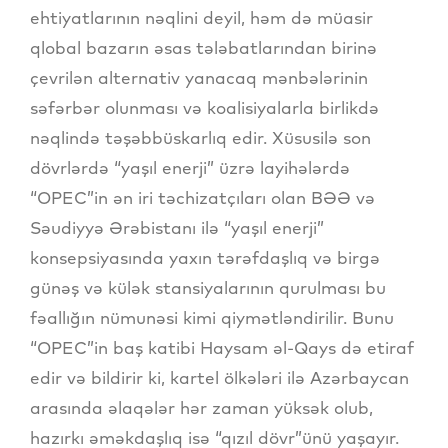
ehtiyatlarının nəqlini deyil, həm də müasir
qlobal bazarın əsas tələbatlarından birinə
çevrilən alternativ yanacaq mənbələrinin
səfərbər olunması və koalisiyalarla birlikdə
nəqlində təşəbbüskarlıq edir. Xüsusilə son
dövrlərdə “yaşıl enerji” üzrə layihələrdə
“OPEC”in ən iri təchizatçıları olan BƏƏ və
Səudiyyə Ərəbistanı ilə “yaşıl enerji”
konsepsiyasında yaxın tərəfdaşlıq və birgə
günəş və külək stansiyalarının qurulması bu
fəallığın nümunəsi kimi qiymətləndirilir. Bunu
“OPEC”in baş katibi Haysam əl-Qays də etiraf
edir və bildirir ki, kartel ölkələri ilə Azərbaycan
arasında əlaqələr hər zaman yüksək olub,
hazırkı əməkdaşlıq isə “qızıl dövr”ünü yaşayır.